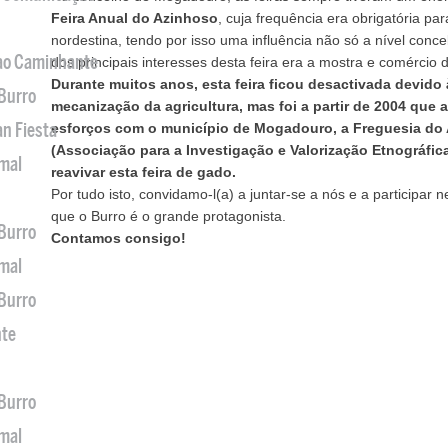
Feira Anual do Azinhoso
, cuja frequência era obrigatória pa
nordestina, tendo por isso uma influência não só a nível con
 ao Caminhante
dos principais interesses desta feira era a mostra e comércio 
Durante muitos anos, esta feira ficou desactivada devido à
 Burro
mecanização da agricultura, mas foi a partir de 2004 que 
an Fiesta
esforços com o município de Mogadouro, a Freguesia do
(Associação para a Investigação e Valorização Etnográfica
imal
reavivar esta feira de gado.
Por tudo isto, convidamo-l(a) a juntar-se a nós e a participar
que o Burro é o grande protagonista.
 Burro
Contamos consigo!
imal
 Burro
nte
 Burro
imal