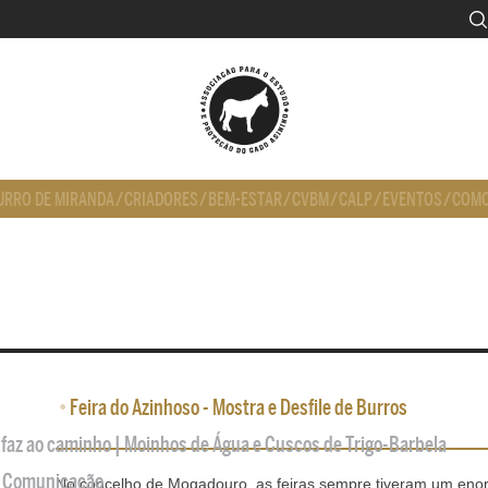
URRO DE MIRANDA
/
CRIADORES
/
BEM-ESTAR
/
CVBM
/
CALP
/
EVENTOS
/
COMO
•
Feira do Azinhoso - Mostra e Desfile de Burros
 faz ao caminho | Moinhos de Água e Cuscos de Trigo-Barbela
de Comunicação
No concelho de Mogadouro, as feiras sempre tiveram um en