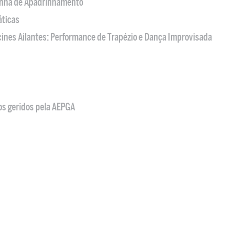
nha de Apadrinhamento
áticas
acines Ailantes: Performance de Trapézio e Dança Improvisada
os geridos pela AEPGA