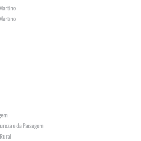
Martino
Martino
agem
tureza e da Paisagem
Rural