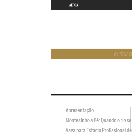
AEPGA
AEPGA
/
B
Apresentação
Montesinho a Pé: Quando o rio se
Vaga para Estágio Profissional 