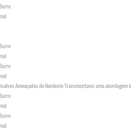
 Burro
imal
 Burro
imal
 Burro
imal
 Bivalves Ameaçados do Nordeste Transmontano: uma abordagem i
 Burro
imal
 Burro
imal