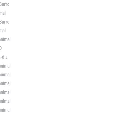
 Burro
imal
 Burro
imal
animal
0
a-dia
animal
animal
animal
animal
animal
animal