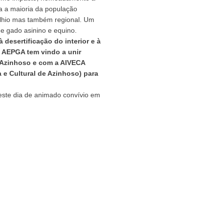
ra a maioria da população
celhio mas também regional. Um
de gado asinino e equino.
 desertificação do interior e à
a AEPGA tem vindo a unir
 Azinhoso e com a AIVECA
 e Cultural de Azinhoso) para
 neste dia de animado convívio em