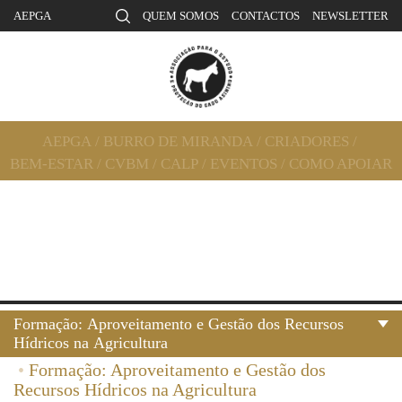
AEPGA
QUEM SOMOS
CONTACTOS
NEWSLETTER
AEPGA
/
BURRO DE MIRANDA
/
CRIADORES
/
BEM-ESTAR
/
CVBM
/
CALP
/
EVENTOS
/
COMO APOIAR
Formação: Aproveitamento e Gestão dos Recursos
Hídricos na Agricultura
•
Formação: Aproveitamento e Gestão dos
Recursos Hídricos na Agricultura