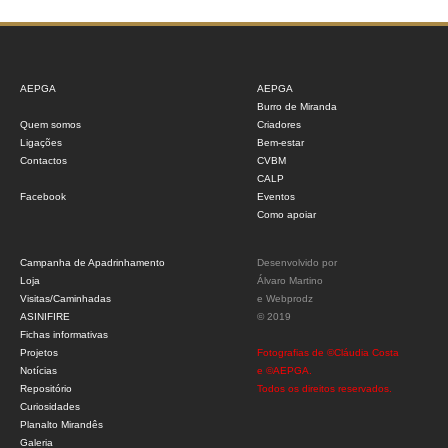
AEPGA
AEPGA
Burro de Miranda
Quem somos
Criadores
Ligações
Bem-estar
Contactos
CVBM
CALP
Facebook
Eventos
Como apoiar
Campanha de Apadrinhamento
Desenvolvido por
Loja
Álvaro Martino
Visitas/Caminhadas
e
Webprodz
ASINIFIRE
© 2019
Fichas informativas
Projetos
Fotografias de ©Cláudia Costa
Notícias
e ©AEPGA.
Repositório
Todos os direitos reservados.
Curiosidades
Planalto Mirandês
Galeria