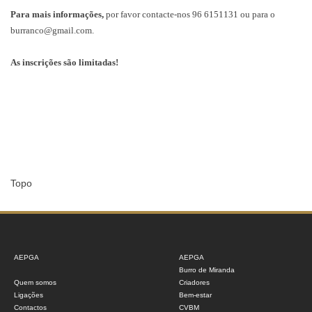
Para mais informações,
por favor contacte-nos 96 6151131 ou para o
burranco@gmail.com.
As inscrições são limitadas!
Topo
AEPGA
AEPGA
Burro de Miranda
Quem somos
Criadores
Ligações
Bem-estar
Contactos
CVBM