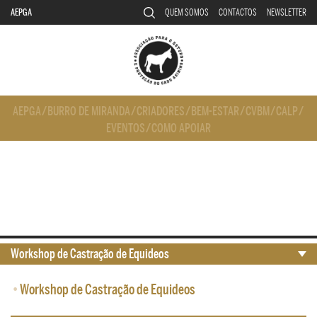
AEPGA
QUEM SOMOS
CONTACTOS
NEWSLETTER
AEPGA
/
BURRO DE MIRANDA
/
CRIADORES
/
BEM-ESTAR
/
CVBM
/
CALP
/
EVENTOS
/
COMO APOIAR
Workshop de Castração de Equideos
•
Workshop de Castração de Equideos