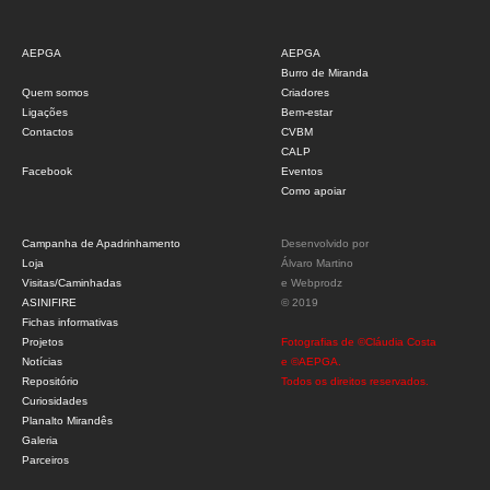
AEPGA
AEPGA
Burro de Miranda
Quem somos
Criadores
Ligações
Bem-estar
Contactos
CVBM
CALP
Facebook
Eventos
Como apoiar
Campanha de Apadrinhamento
Desenvolvido por
Loja
Álvaro Martino
Visitas/Caminhadas
e
Webprodz
ASINIFIRE
© 2019
Fichas informativas
Projetos
Fotografias de ©Cláudia Costa
Notícias
e ©AEPGA.
Repositório
Todos os direitos reservados.
Curiosidades
Planalto Mirandês
Galeria
Parceiros