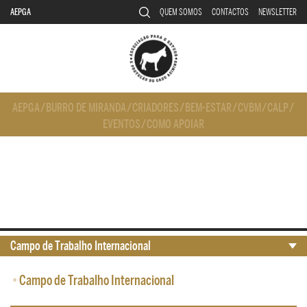
AEPGA
QUEM SOMOS
CONTACTOS
NEWSLETTER
AEPGA
/
BURRO DE MIRANDA
/
CRIADORES
/
BEM-ESTAR
/
CVBM
/
CALP
/
EVENTOS
/
COMO APOIAR
Campo de Trabalho Internacional
•
Campo de Trabalho Internacional