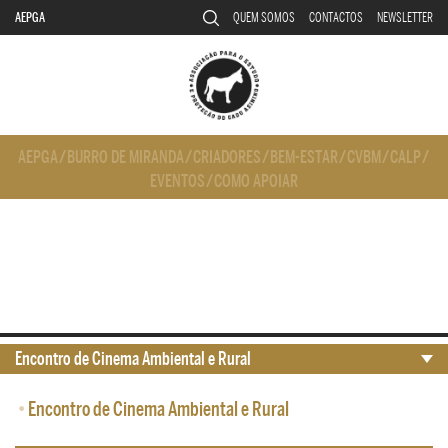
AEPGA
QUEM SOMOS
CONTACTOS
NEWSLETTER
AEPGA
/
BURRO DE MIRANDA
/
CRIADORES
/
BEM-ESTAR
/
CVBM
/
CALP
/
EVENTOS
/
COMO APOIAR
Encontro de Cinema Ambiental e Rural
•
Encontro de Cinema Ambiental e Rural