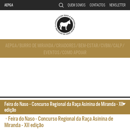
AEPGA
QUEM SOMOS
CONTACTOS
NEWSLETTER
AEPGA
/
BURRO DE MIRANDA
/
CRIADORES
/
BEM-ESTAR
/
CVBM
/
CALP
/
EVENTOS
/
COMO APOIAR
Feira do Naso - Concurso Regional da Raça Asinina de Miranda - XII
edição
•
Feira do Naso - Concurso Regional da Raça Asinina de
Miranda - XII edição