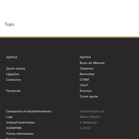
Topo
AEPGA
AEPGA
Burro de Miranda
Quem somos
Criadores
Ligações
Bem-estar
Contactos
CVBM
CALP
Facebook
Eventos
Como apoiar
Campanha de Apadrinhamento
Desenvolvido por
Loja
Álvaro Martino
Visitas/Caminhadas
e
Webprodz
ASINIFIRE
© 2019
Fichas informativas