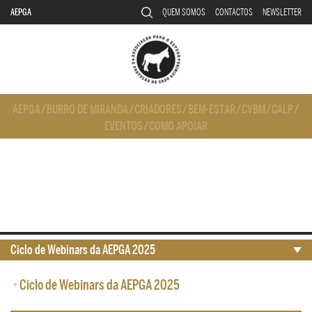
AEPGA
QUEM SOMOS
CONTACTOS
NEWSLETTER
AEPGA
/
BURRO DE MIRANDA
/
CRIADORES
/
BEM-ESTAR
/
CVBM
/
CALP
/
EVENTOS
/
COMO APOIAR
Ciclo de Webinars da AEPGA 2025
•
Ciclo de Webinars da AEPGA 2025