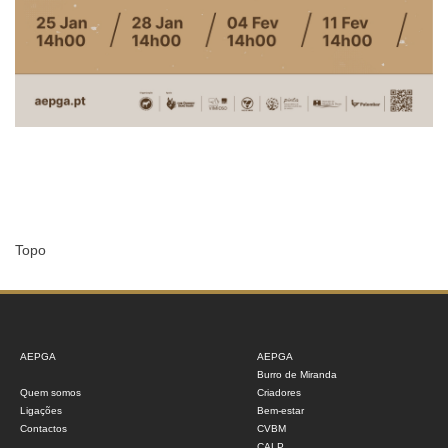
Topo
AEPGA
AEPGA
Burro de Miranda
Quem somos
Criadores
Ligações
Bem-estar
Contactos
CVBM
CALP