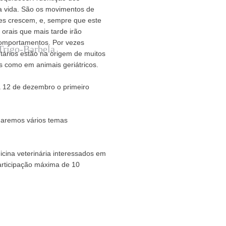
a vida. São os movimentos de
es crescem, e, sempre que este
orais que mais tarde irão
comportamentos. Por vezes
Trigo-Barbela
tários estão na origem de muitos
 como em animais geriátricos.
a 12 de dezembro o primeiro
rdaremos vários temas
icina veterinária interessados em
articipação máxima de 10