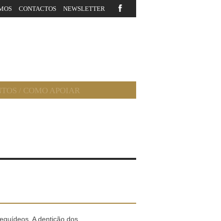
MOS
CONTACTOS
NEWSLETTER
NTOS
/
COMO APOIAR
equídeos. A dentição dos