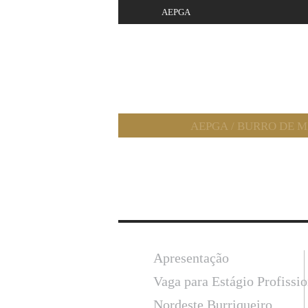
AEPGA
AEPGA
/
BURRO DE 
Apresentação
Vaga para Estágio Profissi
Nordeste Burriqueiro