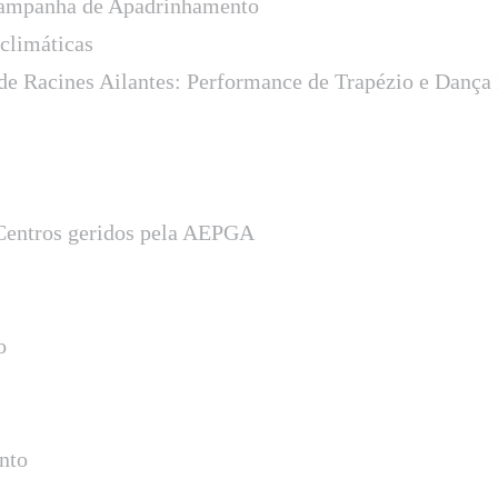
ampanha de Apadrinhamento
 climáticas
o de Racines Ailantes: Performance de Trapézio e Danç
 Centros geridos pela AEPGA
o
nto