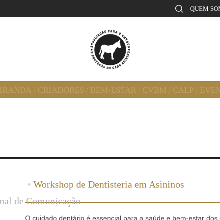
QUEM SO
MIRANDA
/
CRIADORES
/
BEM-ESTAR
/
CVBM
/
CALP
/
EVE
•
Workshop de Dentisteria em Asininos
onal de Comunicação
O cuidado dentário é essencial para a saúde e bem-estar dos 