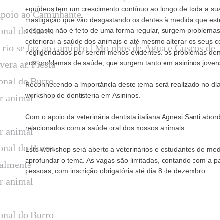
equídeos tem um crescimento contínuo ao longo de toda a su
Apoio ao Caminhante
mastigação que vão desgastando os dentes à medida que est
onal do Burro
desgaste não é feito de uma forma regular, surgem problemas 
deteriorar a saúde dos animais e até mesmo alterar os seus 
rio se faz ao caminho | Moinhos de Água e Cuscos de 
negligenciados por serem menos evidentes, os problemas den
vera an Fiesta
dos problemas de saúde, que surgem tanto em asininos jovens
onal do Burro
Reconhecendo a importância deste tema será realizado no di
workshop de dentisteria em Asininos.
ar animal
Com o apoio da veterinária dentista italiana Agnesi Santi abo
relacionados com a saúde oral dos nossos animais.
ar animal
onal do Burro
Este workshop será aberto a veterinários e estudantes de med
aprofundar o tema. As vagas são limitadas, contando com a p
ralmente
pessoas, com inscrição obrigatória até dia 8 de dezembro.
ar animal
onal do Burro