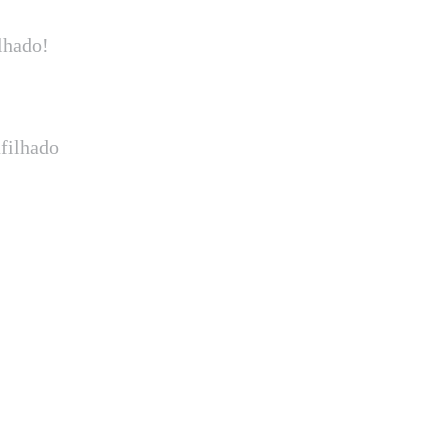
lhado!
filhado