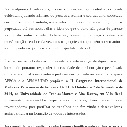
Até há algumas décadas atrás, o burro ocupava um lugar central na sociedade
ocidental, ajudando milhares de pessoas a realizar o seu trabalho, sobretudo
em contexto rural. Contudo, o seu valor foi raramente reconhecido, tendo-se
perpetuado até aos nossos dias a ideia de que o burro não passa do parente
menor do nobre cavalo. Felizmente, estas representações estão em
transformação, sendo cada vez mais os proprietários que vêm no seu animal
um companheiro que merece carinho e qualidade de vida.
É então no sentido de dar continuidade a este esforço de dignificação do
burro e de, portanto, responder à necessidade de dar formação especializada
sobre este animal a estudantes e profissionais de medicina veterinária, que a
AEPGA e a AEMV-UTAD propõem o
II Congresso Internacional de
Medicina Veterinária de Asininos
.
De 31 de Outubro a 2 de Novembro de
2014, na Universidade de Trás-os-Montes e Alto Douro, em Vila Real
,
juntar-se-ão reconhecidos especialistas na área, bem como jovens
investigadores, para partilhar os trabalhos que têm vindo a desenvolver e
assim participar na formação de todos os interessados.
Ao consolidar e difundir o conhecimento científico sobre o burro, está a