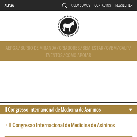
AEPGA
QUEM SOMOS
CONTACTOS
NEWSLETTER
AEPGA
/
BURRO DE MIRANDA
/
CRIADORES
/
BEM-ESTAR
/
CVBM
/
CALP
/
EVENTOS
/
COMO APOIAR
II Congresso Internacional de Medicina de Asininos
•
II Congresso Internacional de Medicina de Asininos