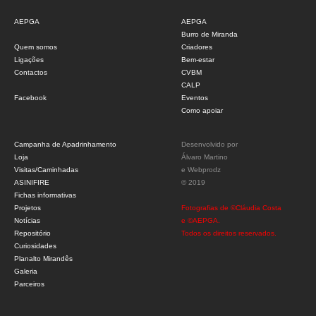
AEPGA
AEPGA
Burro de Miranda
Quem somos
Criadores
Ligações
Bem-estar
Contactos
CVBM
CALP
Facebook
Eventos
Como apoiar
Campanha de Apadrinhamento
Desenvolvido por
Loja
Álvaro Martino
Visitas/Caminhadas
e
Webprodz
ASINIFIRE
© 2019
Fichas informativas
Projetos
Fotografias de ©Cláudia Costa
Notícias
e ©AEPGA.
Repositório
Todos os direitos reservados.
Curiosidades
Planalto Mirandês
Galeria
Parceiros