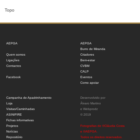
Topo
AEPGA
AEPGA
Burro de Miranda
Quem somos
Criadores
Ligações
Bem-estar
Contactos
CVBM
CALP
Facebook
Eventos
Como apoiar
Campanha de Apadrinhamento
Desenvolvido por
Loja
Álvaro Martino
Visitas/Caminhadas
e
Webprodz
ASINIFIRE
© 2019
Fichas informativas
Projetos
Fotografias de ©Cláudia Costa
Notícias
e ©AEPGA.
Repositório
Todos os direitos reservados.