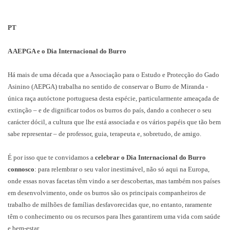
PT
A AEPGA e o Dia Internacional do Burro
Há mais de uma década que a Associação para o Estudo e Protecção do Gado
Asinino (AEPGA) trabalha no sentido de conservar o Burro de Miranda -
única raça autóctone portuguesa desta espécie, particularmente ameaçada de
extinção – e de dignificar todos os burros do país, dando a conhecer o seu
carácter dócil, a cultura que lhe está associada e os vários papéis que tão bem
sabe representar – de professor, guia, terapeuta e, sobretudo, de amigo.
É por isso que te convidamos a
celebrar o Dia Internacional do Burro
connosco
: para relembrar o seu valor inestimável, não só aqui na Europa,
onde essas novas facetas têm vindo a ser descobertas, mas também nos países
em desenvolvimento, onde os burros são os principais companheiros de
trabalho de milhões de famílias desfavorecidas que, no entanto, raramente
têm o conhecimento ou os recursos para lhes garantirem uma vida com saúde
e bem-estar.