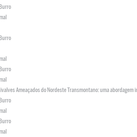
 Burro
imal
 Burro
imal
 Burro
imal
 Bivalves Ameaçados do Nordeste Transmontano: uma abordagem i
 Burro
imal
 Burro
imal