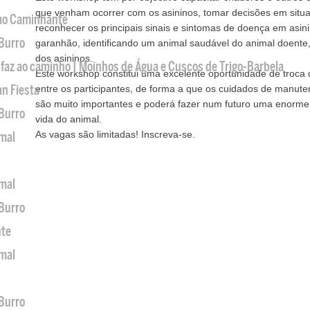
que venham ocorrer com os asininos, tomar decisões em situ
 ao Caminhante
reconhecer os principais sinais e sintomas de doença em asini
 Burro
garanhão, identificando um animal saudável do animal doent
dos asininos.
 faz ao caminho | Moinhos de Água e Cuscos de Trigo-Barbela
Este workshop constitui uma excelente oportunidade de troca 
an Fiesta
entre os participantes, de forma a que os cuidados de manute
são muito importantes e poderá fazer num futuro uma enorme 
 Burro
vida do animal.
As vagas são limitadas! Inscreva-se.
imal
imal
 Burro
nte
imal
 Burro