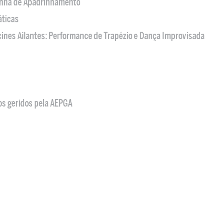
nha de Apadrinhamento
áticas
acines Ailantes: Performance de Trapézio e Dança Improvisada
os geridos pela AEPGA