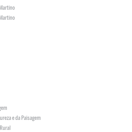
Martino
Martino
agem
tureza e da Paisagem
Rural