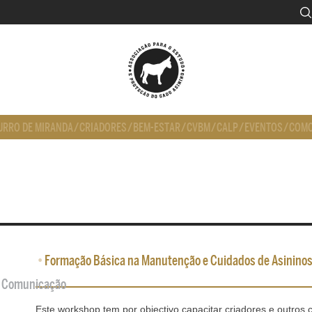
URRO DE MIRANDA
/
CRIADORES
/
BEM-ESTAR
/
CVBM
/
CALP
/
EVENTOS
/
COMO
•
Formação Básica na Manutenção e Cuidados de Asinino
de Comunicação
Este workshop tem por objectivo capacitar criadores e outros 