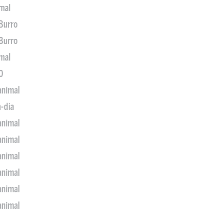
imal
 Burro
 Burro
imal
0
animal
a-dia
animal
animal
animal
animal
animal
animal