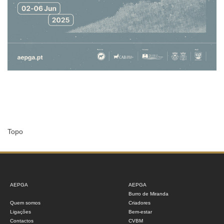
Topo
AEPGA
AEPGA
Burro de Miranda
Quem somos
Criadores
Ligações
Bem-estar
Contactos
CVBM