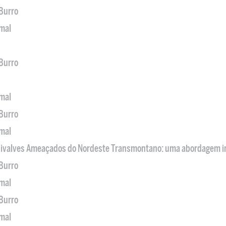
 Burro
imal
 Burro
imal
 Burro
imal
 Bivalves Ameaçados do Nordeste Transmontano: uma abordagem i
 Burro
imal
 Burro
imal