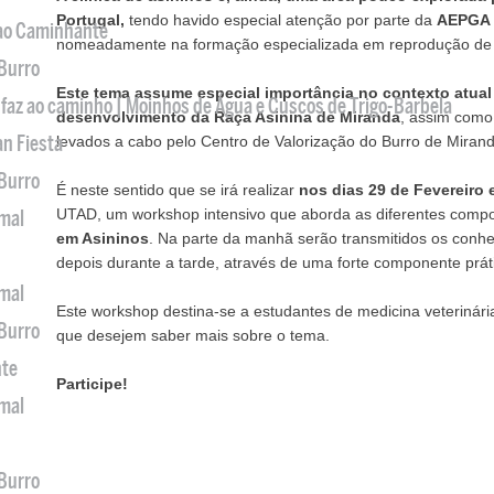
Portugal,
tendo havido especial atenção por parte da
AEPGA
 ao Caminhante
nomeadamente na formação especializada em reprodução de 
 Burro
Este tema assume especial importância no contexto atua
 faz ao caminho | Moinhos de Água e Cuscos de Trigo-Barbela
desenvolvimento da Raça Asinina de Miranda
, assim como
an Fiesta
levados a cabo pelo Centro de Valorização do Burro de Mirand
 Burro
É neste sentido que se irá realizar
nos dias 29 de Fevereiro 
UTAD, um workshop intensivo que aborda as diferentes com
imal
em Asininos
. Na parte da manhã serão transmitidos os conhe
depois durante a tarde, através de uma forte componente prát
imal
Este workshop destina-se a estudantes de medicina veterinária
 Burro
que desejem saber mais sobre o tema.
nte
Participe!
imal
 Burro