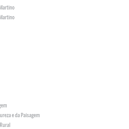
Martino
Martino
agem
tureza e da Paisagem
Rural