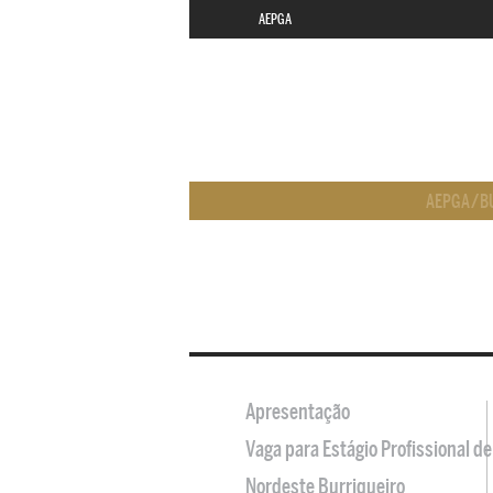
AEPGA
AEPGA
/
B
Apresentação
Vaga para Estágio Profissional 
Nordeste Burriqueiro