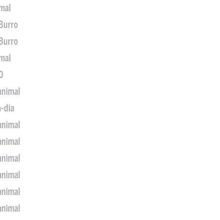
imal
 Burro
 Burro
imal
0
animal
a-dia
animal
animal
animal
animal
animal
animal