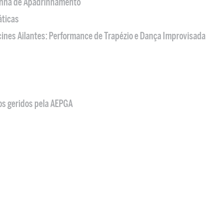
nha de Apadrinhamento
áticas
acines Ailantes: Performance de Trapézio e Dança Improvisada
os geridos pela AEPGA