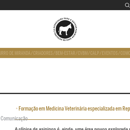
URRO DE MIRANDA
/
CRIADORES
/
BEM-ESTAR
/
CVBM
/
CALP
/
EVENTOS
/
COMO
•
Formação em Medicina Veterinária especializada em Repr
de Comunicação
A clínica de asininos é, ainda, uma área pouco explorada 