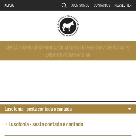
AEPGA
QUEM SOMOS
CONTACTOS
NEWSLETTER
AEPGA
/
BURRO DE MIRANDA
/
CRIADORES
/
BEM-ESTAR
/
CVBM
/
CALP
/
EVENTOS
/
COMO APOIAR
Lusofonia - sesta contada e cantada
•
Lusofonia - sesta contada e cantada