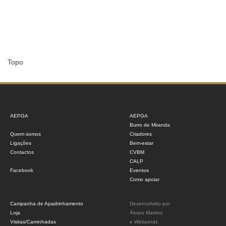
Topo
AEPGA
AEPGA
Burro de Miranda
Quem somos
Criadores
Ligações
Bem-estar
Contactos
CVBM
CALP
Facebook
Eventos
Como apoiar
Campanha de Apadrinhamento
Desenvolvido por
Loja
Álvaro Martino
Visitas/Caminhadas
e
Webprodz