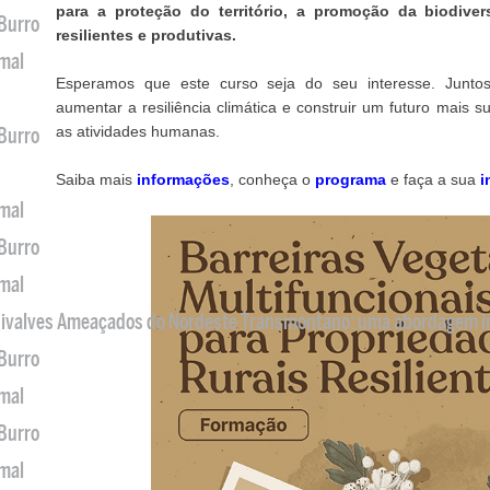
para a proteção do território, a promoção da biodive
 Burro
resilientes e produtivas.
imal
Esperamos que este curso seja do seu interesse. Junto
aumentar a resiliência climática e construir um futuro mais 
as atividades humanas.
 Burro
Saiba mais
informações
, conheça o
programa
e faça a sua
i
imal
 Burro
imal
 Bivalves Ameaçados do Nordeste Transmontano: uma abordagem i
 Burro
imal
 Burro
imal