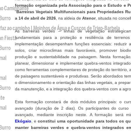
formação organizada pela Associação para o Estudo e 
 ao Caminhante
“
Barreiras Vegetais Multifuncionais para Propriedades Rur
 Burro
a 14 de abril de 2026
, na aldeia de
Atenor
, situada no conce
 faz ao caminho | Moinhos de Água e Cuscos de Trigo-Barbela
As barreiras verdes – linhas de vegetação estrategic
an Fiesta
fundamentais para a proteção e resiliência de terreno
implementação desempenham funções essenciais: reduzir a 
 Burro
solos, criar microclimas mais favoráveis, promover biodi
produção e sustentabilidade na paisagem. Nesta formação,
imal
planear, dimensionar e implementar quebra-ventos integrado
como ferramentas complementares de proteção do território, a
de paisagens sustentáveis e produtivas. Serão abordados te
imal
o dimensionamento e orientação das linhas vegetais, a prepar
 Burro
da manutenção, e a integração dos quebra-ventos com a agrof
nte
Esta formação constará de dois módulos principais: o cur
imal
avançado (duração de 2 dias). Os participantes do curso 
avançado, mediante inscrição neste. A formação será mi
Ekógaio
, e
c
onstitui uma oportunidade para todos os que
 Burro
manter barreiras verdes e quebra-ventos integrados em