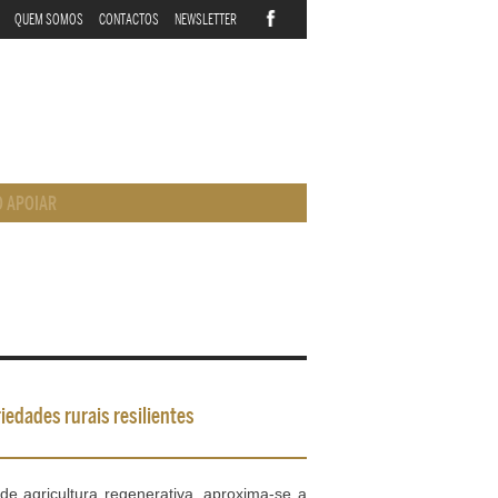
QUEM SOMOS
CONTACTOS
NEWSLETTER
 APOIAR
iedades rurais resilientes
de agricultura regenerativa, aproxima-se a