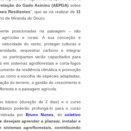
Proteção do Gado Asinino (AEPGA)
sobre
ais Resilientes
", que se irá realizar de
11
lho de Miranda do Douro.
amente posicionadas na paisagem – são
s agrícolas e rurais. A sua conceção e
velocidade do vento, proteger culturas e
versidade, sequestrar carbono e integrar
 os participantes serão capacitados para
s em sistemas agroflorestais e corta-fogos
umento da resiliência climática e promoção
mas como a escolha de espécies adaptadas,
ação do terreno, a gestão do crescimento e
loresta e a paisagem agrícola.
so básico (duração de 2 dias) e o curso
básico poderão prolongá-lo para o curso
nistrada por
Bruno Nunes
, do
coletivo
 desejam aprender a planear, instalar e
 sistemas agroflorestais, contribuindo