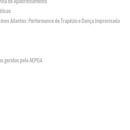
nha de Apadrinhamento
áticas
acines Ailantes: Performance de Trapézio e Dança Improvisada
os geridos pela AEPGA