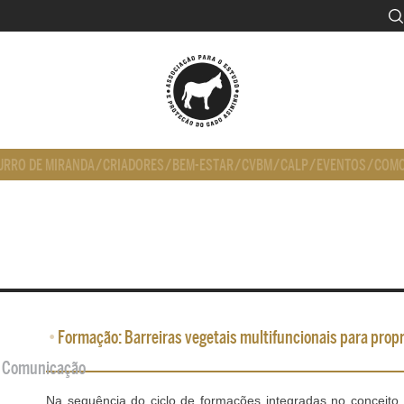
URRO DE MIRANDA
/
CRIADORES
/
BEM-ESTAR
/
CVBM
/
CALP
/
EVENTOS
/
COMO
•
Formação: Barreiras vegetais multifuncionais para propr
de Comunicação
Na sequência do ciclo de formações integradas no conceito 