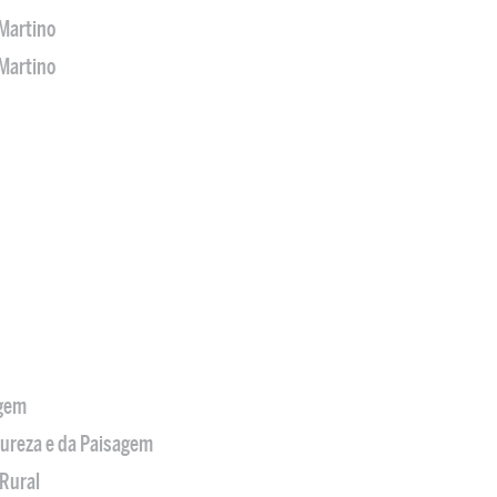
Martino
Martino
agem
tureza e da Paisagem
Rural