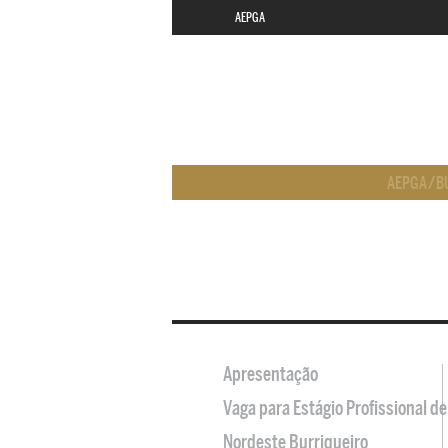
AEPGA
AEPGA
/
B
Apresentação
Vaga para Estágio Profissional 
Nordeste Burriqueiro