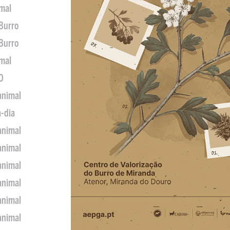
imal
 Burro
 Burro
imal
0
animal
a-dia
animal
animal
animal
animal
animal
animal