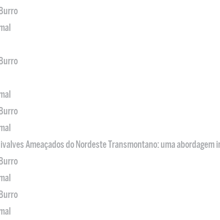
 Burro
imal
 Burro
imal
 Burro
imal
 Bivalves Ameaçados do Nordeste Transmontano: uma abordagem i
 Burro
imal
 Burro
imal