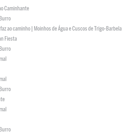
 ao Caminhante
 Burro
 faz ao caminho | Moinhos de Água e Cuscos de Trigo-Barbela
an Fiesta
 Burro
imal
imal
 Burro
nte
imal
 Burro