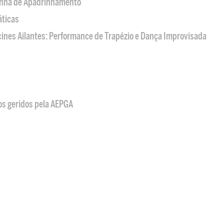
nha de Apadrinhamento
áticas
acines Ailantes: Performance de Trapézio e Dança Improvisada
os geridos pela AEPGA