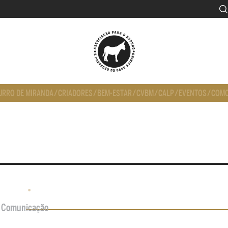
URRO DE MIRANDA
/
CRIADORES
/
BEM-ESTAR
/
CVBM
/
CALP
/
EVENTOS
/
COMO
•
de Comunicação