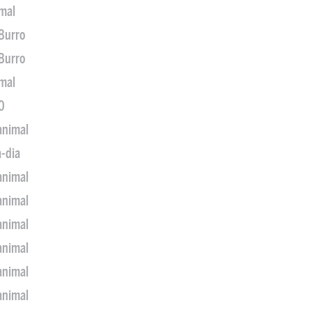
imal
 Burro
 Burro
imal
0
animal
a-dia
animal
animal
animal
animal
animal
animal