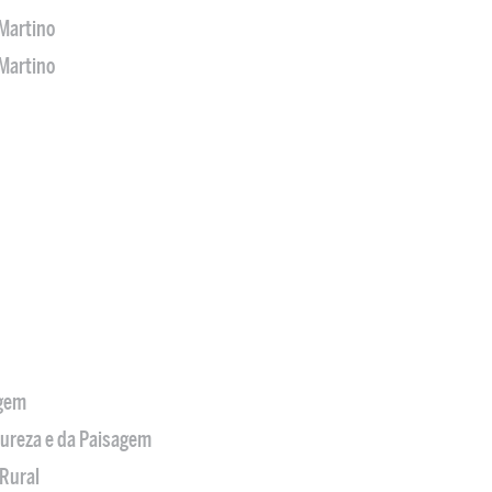
Martino
Martino
agem
tureza e da Paisagem
Rural