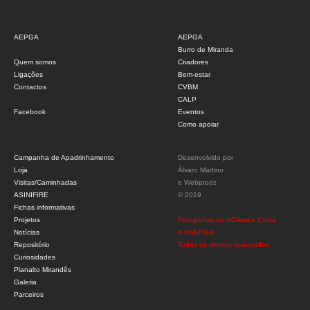
AEPGA
AEPGA
Burro de Miranda
Quem somos
Criadores
Ligações
Bem-estar
Contactos
CVBM
CALP
Facebook
Eventos
Como apoiar
Campanha de Apadrinhamento
Desenvolvido por
Loja
Álvaro Martino
Visitas/Caminhadas
e
Webprodz
ASINIFIRE
© 2019
Fichas informativas
Projetos
Fotografias de ©Cláudia Costa
Notícias
e ©AEPGA.
Repositório
Todos os direitos reservados.
Curiosidades
Planalto Mirandês
Galeria
Parceiros