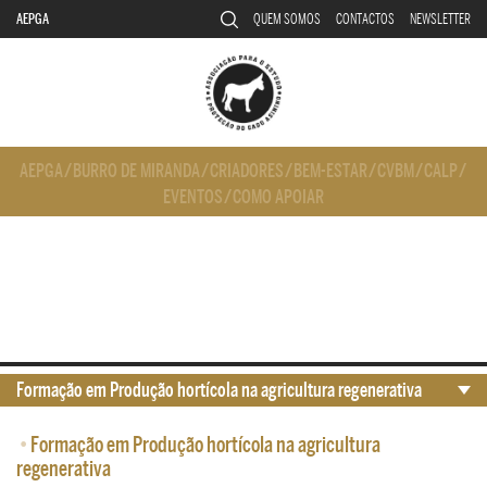
AEPGA
QUEM SOMOS
CONTACTOS
NEWSLETTER
AEPGA
/
BURRO DE MIRANDA
/
CRIADORES
/
BEM-ESTAR
/
CVBM
/
CALP
/
EVENTOS
/
COMO APOIAR
Formação em Produção hortícola na agricultura regenerativa
•
Formação em Produção hortícola na agricultura
regenerativa