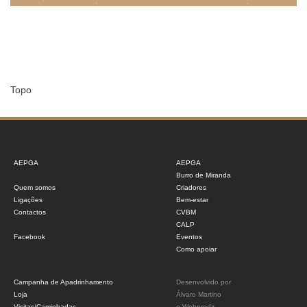
Topo
AEPGA
AEPGA
Burro de Miranda
Quem somos
Criadores
Ligações
Bem-estar
Contactos
CVBM
CALP
Facebook
Eventos
Como apoiar
Campanha de Apadrinhamento
Desenvolvido por
Loja
Álvaro Martino
Visitas/Caminhadas
e
Webprodz