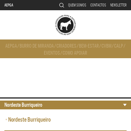
AEPGA
QUEM SOMOS
CONTACTOS
NEWSLETTER
AEPGA
/
BURRO DE MIRANDA
/
CRIADORES
/
BEM-ESTAR
/
CVBM
/
CALP
/
EVENTOS
/
COMO APOIAR
Nordeste Burriqueiro
•
Nordeste Burriqueiro