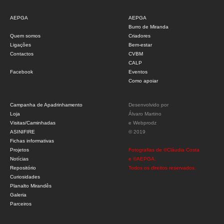
AEPGA
AEPGA
Burro de Miranda
Quem somos
Criadores
Ligações
Bem-estar
Contactos
CVBM
CALP
Facebook
Eventos
Como apoiar
Campanha de Apadrinhamento
Desenvolvido por
Loja
Álvaro Martino
Visitas/Caminhadas
e
Webprodz
ASINIFIRE
© 2019
Fichas informativas
Projetos
Fotografias de ©Cláudia Costa
Notícias
e ©AEPGA.
Repositório
Todos os direitos reservados.
Curiosidades
Planalto Mirandês
Galeria
Parceiros