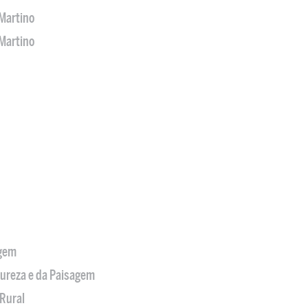
Martino
Martino
agem
tureza e da Paisagem
Rural