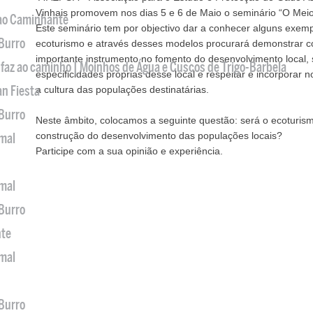
Vinhais promovem nos dias 5 e 6 de Maio o seminário “O Meio
 ao Caminhante
Este seminário tem por objectivo dar a conhecer alguns exemp
 Burro
ecoturismo e através desses modelos procurará demonstrar 
importante instrumento no fomento do desenvolvimento local, 
 faz ao caminho | Moinhos de Água e Cuscos de Trigo-Barbela
especificidades próprias desse local e respeitar e incorporar
an Fiesta
a cultura das populações destinatárias.
 Burro
Neste âmbito, colocamos a seguinte questão: será o ecoturis
construção do desenvolvimento das populações locais?
imal
Participe com a sua opinião e experiência.
imal
 Burro
nte
imal
 Burro