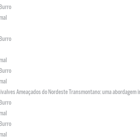
 Burro
imal
 Burro
imal
 Burro
imal
 Bivalves Ameaçados do Nordeste Transmontano: uma abordagem i
 Burro
imal
 Burro
imal