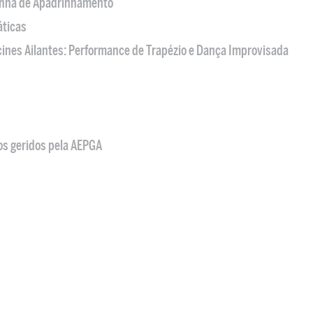
nha de Apadrinhamento
áticas
acines Ailantes: Performance de Trapézio e Dança Improvisada
os geridos pela AEPGA