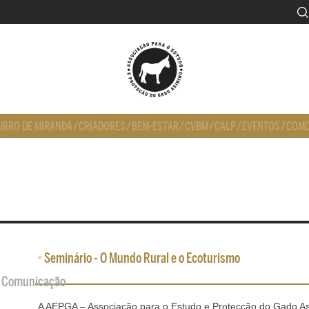
URRO DE MIRANDA
/
CRIADORES
/
BEM-ESTAR
/
CVBM
/
CALP
/
EVENTOS
/
COMO
•
Seminário - O Mundo Rural e o Ecoturismo
de Comunicação
A AEPGA – Associação para o Estudo e Protecção do Gado Asi