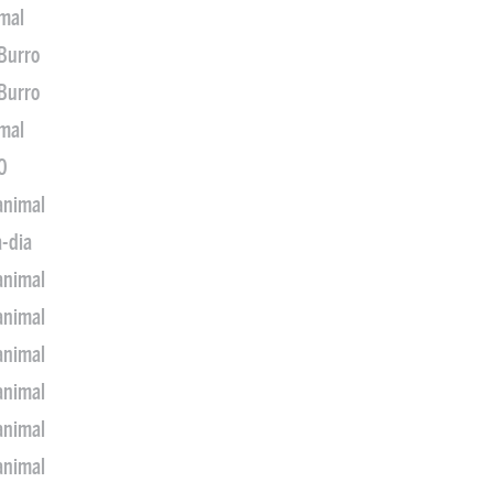
imal
 Burro
 Burro
imal
0
animal
a-dia
animal
animal
animal
animal
animal
animal