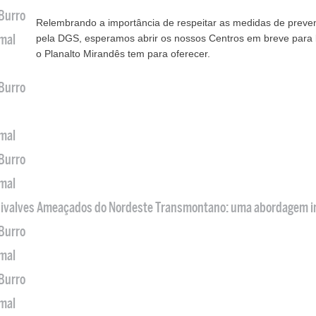
 Burro
Relembrando a importância de respeitar as medidas de preve
imal
pela DGS, esperamos abrir os nossos Centros em breve para
o Planalto Mirandês tem para oferecer.
 Burro
imal
 Burro
imal
 Bivalves Ameaçados do Nordeste Transmontano: uma abordagem i
 Burro
imal
 Burro
imal