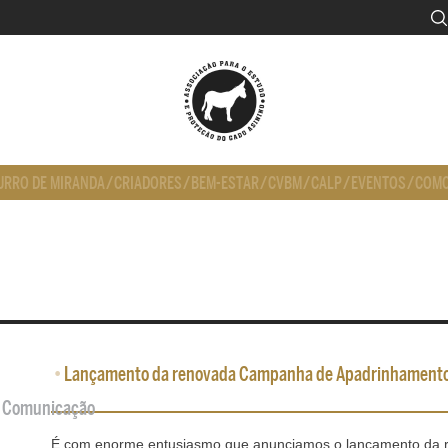
URRO DE MIRANDA
/
CRIADORES
/
BEM-ESTAR
/
CVBM
/
CALP
/
EVENTOS
/
COMO
•
Lançamento da renovada Campanha de Apadrinhament
de Comunicação
É com enorme entusiasmo que anunciamos o lançamento da