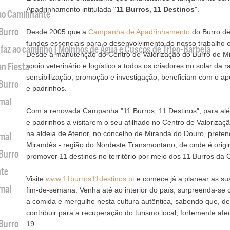
Apadrinhamento intitulada "
11 Burros, 11 Destinos
".
 ao Caminhante
 Burro
Desde 2005 que a
Campanha de Apadrinhamento
do Burro de
fundos essenciais para o desenvolvimento do nosso trabalho 
 faz ao caminho | Moinhos de Água e Cuscos de Trigo-Barbela
Desde a manutenção do Centro de Valorização do Burro de Mir
an Fiesta
apoio veterinário e logístico a todos os criadores no solar da 
sensibilização, promoção e investigação,
beneficiam com o ap
 Burro
e padrinhos.
imal
Com a renovada Campanha "11 Burros, 11 Destinos", para al
e padrinhos a visitarem o seu afilhado no Centro de Valorizaç
na aldeia de Atenor, no concelho de Miranda do Douro, prete
imal
Mirandês - região do Nordeste Transmontano, de onde é origin
 Burro
promover 11 destinos no território por meio dos 11 Burros d
nte
Visite
www.11burros11destinos.pt
e comece já a planear as su
imal
fim‑de‑semana. Venha até ao interior do país, surpreenda-se 
a comida e mergulhe nesta cultura autêntica, sabendo que, d
contribuir para a recuperação do turismo local, fortemente af
 Burro
19.