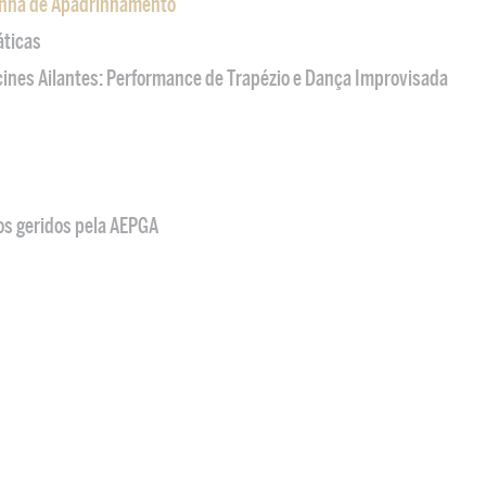
nha de Apadrinhamento
áticas
acines Ailantes: Performance de Trapézio e Dança Improvisada
os geridos pela AEPGA