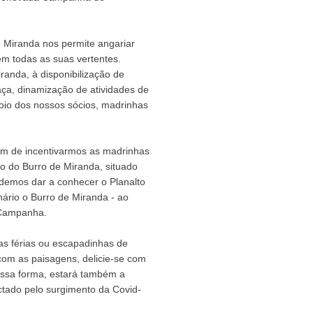
 Miranda nos permite angariar
em todas as suas vertentes.
anda, à disponibilização de
raça, dinamização de atividades de
oio dos nossos sócios, madrinhas
ém de incentivarmos as madrinhas
ão do Burro de Miranda, situado
ndemos dar a conhecer o Planalto
ário o Burro de Miranda - ao
a Campanha.
as férias ou escapadinhas de
com as paisagens, delicie-se com
essa forma, estará também a
ectado pelo surgimento da Covid-