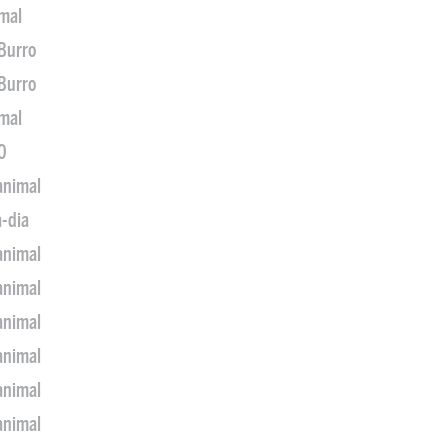
imal
 Burro
 Burro
imal
0
animal
a-dia
animal
animal
animal
animal
animal
animal