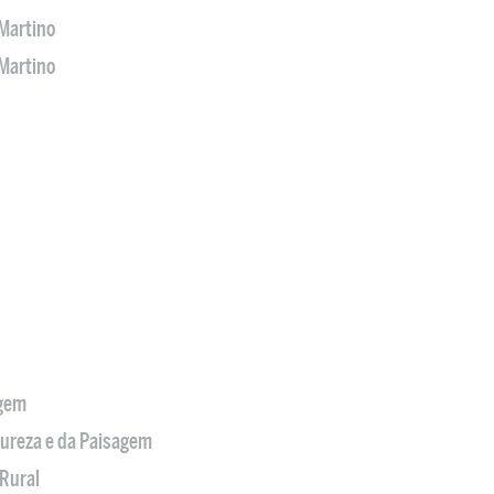
Martino
Martino
agem
tureza e da Paisagem
Rural