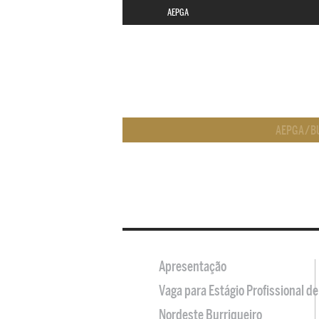
AEPGA
AEPGA
/
B
Apresentação
Vaga para Estágio Profissional 
Nordeste Burriqueiro