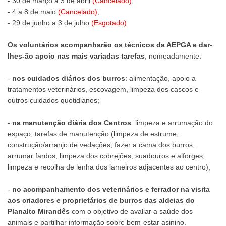
- 30 de março a 3 de abril
(Cancelado)
;
- 4 a 8 de maio
(Cancelado)
;
- 29 de junho a 3 de julho
(Esgotado)
.
Os voluntários acompanharão os técnicos da AEPGA e dar-
lhes-ão apoio nas mais variadas tarefas
, nomeadamente:
-
nos cuidados diários dos burros
: alimentação, apoio a
tratamentos veterinários, escovagem, limpeza dos cascos e
outros cuidados quotidianos;
-
na manutenção diária dos Centros
: limpeza e arrumação do
espaço, tarefas de manutenção (limpeza de estrume,
construção/arranjo de vedações, fazer a cama dos burros,
arrumar fardos, limpeza dos cobrejões, suadouros e alforges,
limpeza e recolha de lenha dos lameiros adjacentes ao centro);
-
no acompanhamento dos veterinários e ferrador na visita
aos criadores e proprietários de burros das aldeias do
Planalto Mirandês
com o objetivo de avaliar a saúde dos
animais e partilhar informação sobre bem-estar asinino.