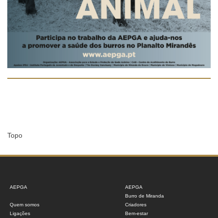
Topo
AEPGA
AEPGA
Burro de Miranda
Quem somos
Criadores
Ligações
Bem-estar