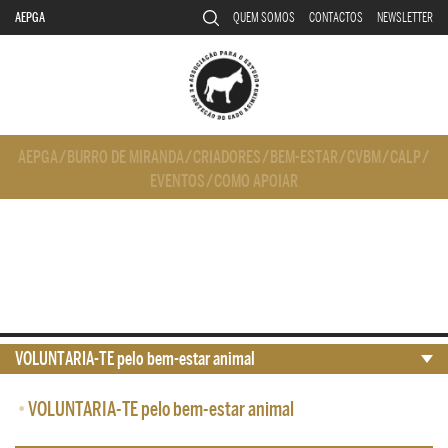
AEPGA
QUEM SOMOS
CONTACTOS
NEWSLETTER
AEPGA
/
BURRO DE MIRANDA
/
CRIADORES
/
BEM-ESTAR
/
CVBM
/
CALP
/
EVENTOS
/
COMO APOIAR
VOLUNTARIA-TE pelo bem-estar animal
•
VOLUNTARIA-TE pelo bem-estar animal