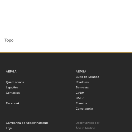
Topo
AEPGA
AEPGA
Burro de Miranda
Quem somos
Criadores
Ligações
Bem-estar
Contactos
CVBM
CALP
Facebook
Eventos
Como apoiar
Campanha de Apadrinhamento
Desenvolvido por
Loja
Álvaro Martino