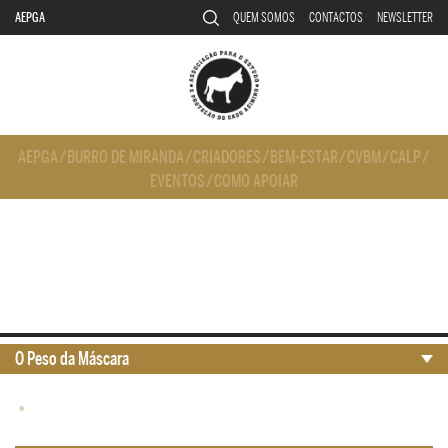
AEPGA
QUEM SOMOS
CONTACTOS
NEWSLETTER
AEPGA
/
BURRO DE MIRANDA
/
CRIADORES
/
BEM-ESTAR
/
CVBM
/
CALP
/
EVENTOS
/
COMO APOIAR
O Peso da Máscara
•