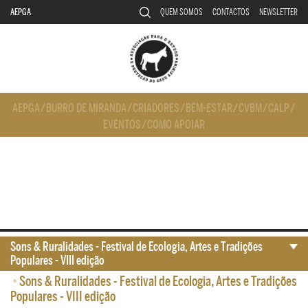
AEPGA
QUEM SOMOS
CONTACTOS
NEWSLETTER
AEPGA
/
BURRO DE MIRANDA
/
CRIADORES
/
BEM-ESTAR
/
CVBM
/
CALP
/
EVENTOS
/
COMO APOIAR
Sons & Ruralidades - Festival de Ecologia, Artes e Tradições
Populares - VIII edição
•
Sons & Ruralidades - Festival de Ecologia, Artes e Tradições
Populares - VIII edição