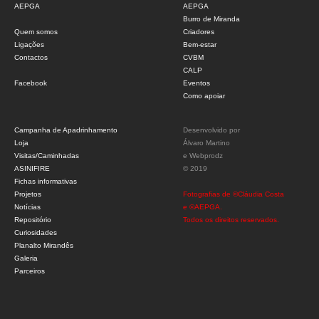
AEPGA
AEPGA
Burro de Miranda
Quem somos
Criadores
Ligações
Bem-estar
Contactos
CVBM
CALP
Facebook
Eventos
Como apoiar
Campanha de Apadrinhamento
Desenvolvido por
Loja
Álvaro Martino
Visitas/Caminhadas
e
Webprodz
ASINIFIRE
© 2019
Fichas informativas
Projetos
Fotografias de ©Cláudia Costa
Notícias
e ©AEPGA.
Repositório
Todos os direitos reservados.
Curiosidades
Planalto Mirandês
Galeria
Parceiros