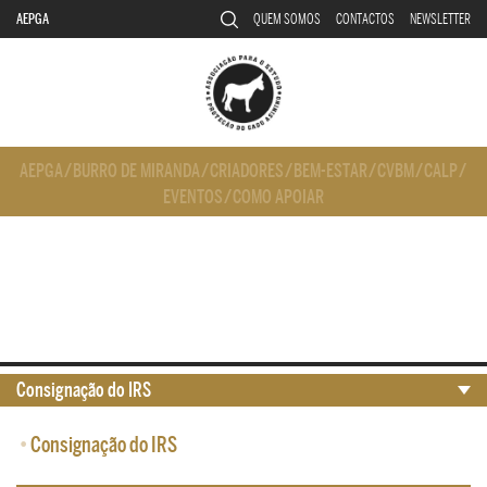
AEPGA
QUEM SOMOS
CONTACTOS
NEWSLETTER
AEPGA
/
BURRO DE MIRANDA
/
CRIADORES
/
BEM-ESTAR
/
CVBM
/
CALP
/
EVENTOS
/
COMO APOIAR
Consignação do IRS
•
Consignação do IRS