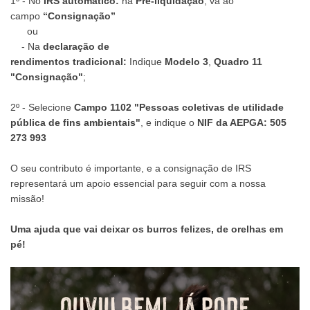
1º - No
IRS automático:
na
Pré-liquidação
, vá ao
campo
“Consignação”
ou
- Na
declaração de
rendimentos
tradicional:
Indique
Modelo 3
,
Quadro 11
"Consignação"
;
2º - Selecione
Campo 1102 "Pessoas coletivas de utilidade
pública de fins ambientais"
, e indique o
NIF da AEPGA:
505
273 993
O seu contributo é importante, e a consignação de IRS
representará um apoio essencial para seguir com a nossa
missão!
Uma ajuda que vai deixar os burros felizes, de orelhas em
pé!