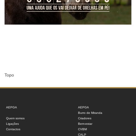
Topo
AEPGA
AEPGA
Burro de Miranda
Quem somos
Criadores
Ligações
Bem-estar
Contactos
CVBM
CALP