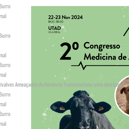
 Burro
imal
 Burro
imal
 Burro
imal
 Bivalves Ameaçados do Nordeste Transmontano: uma abordagem i
 Burro
imal
 Burro
imal