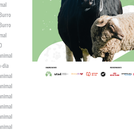
imal
 Burro
 Burro
imal
0
animal
a-dia
animal
animal
animal
animal
animal
animal