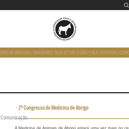
URRO DE MIRANDA
/
CRIADORES
/
BEM-ESTAR
/
CVBM
/
CALP
/
EVENTOS
/
COMO
•
2º Congresso de Medicina de Abrigo
de Comunicação
A Medicina de Animais de Abrigo estará uma vez mais no ce