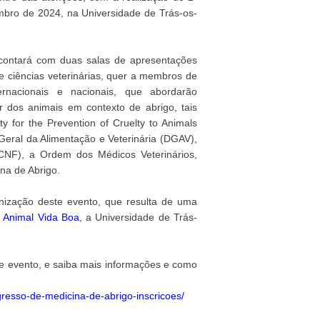
mbro de 2024, na Universidade de Trás-os-
contará com duas salas de apresentações
de ciências veterinárias, quer a membros de
ternacionais e nacionais, que abordarão
 dos animais em contexto de abrigo, tais
y for the Prevention of Cruelty to Animals
eral da Alimentação e Veterinária (DGAV),
ICNF), a Ordem dos Médicos Veterinários,
na de Abrigo.
ização deste evento, que resulta de uma
o Animal Vida Boa
, a Universidade de Trás-
te evento, e saiba mais informações e como
resso-de-medicina-de-abrigo-inscricoes/