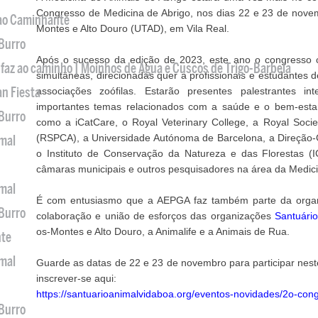
Congresso de Medicina de Abrigo, nos dias 22 e 23 de nove
 ao Caminhante
Montes e Alto Douro (UTAD), em Vila Real.
 Burro
Após o sucesso da edição de 2023, este ano o congresso 
 faz ao caminho | Moinhos de Água e Cuscos de Trigo-Barbela
simultâneas, direcionadas quer a profissionais e estudantes 
an Fiesta
associações zoófilas. Estarão presentes palestrantes in
importantes temas relacionados com a saúde e o bem-estar
 Burro
como a iCatCare, o Royal Veterinary College, a Royal Societ
(RSPCA), a Universidade Autónoma de Barcelona, a Direção-G
imal
o Instituto de Conservação da Natureza e das Florestas (
câmaras municipais e outros pesquisadores na área da Medici
imal
É com entusiasmo que a AEPGA faz também parte da organ
 Burro
colaboração e união de esforços das organizações
Santuári
os-Montes e Alto Douro, a Animalife e a Animais de Rua.
nte
imal
Guarde as datas de 22 e 23 de novembro para participar nes
inscrever-se aqui:
https://santuarioanimalvidaboa.org/eventos-novidades/2o-cong
 Burro