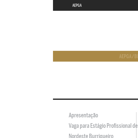
AEPGA
AEPGA
/
B
Apresentação
Vaga para Estágio Profissional 
Nordeste Burriqueiro