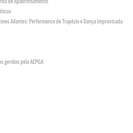
nha de Apadrinhamento
áticas
acines Ailantes: Performance de Trapézio e Dança Improvisada
os geridos pela AEPGA