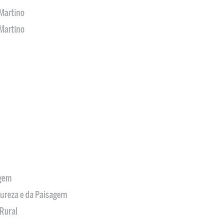
Martino
Martino
agem
tureza e da Paisagem
Rural