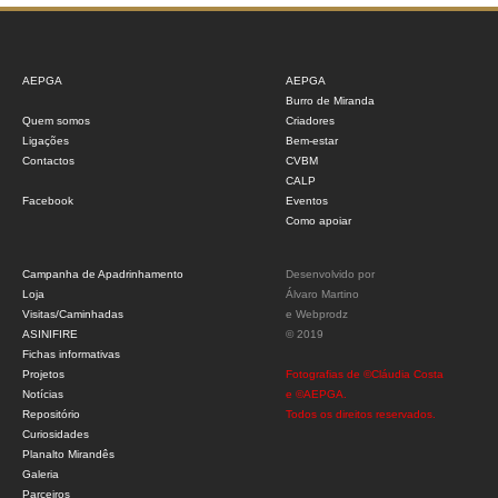
AEPGA
AEPGA
Burro de Miranda
Quem somos
Criadores
Ligações
Bem-estar
Contactos
CVBM
CALP
Facebook
Eventos
Como apoiar
Campanha de Apadrinhamento
Desenvolvido por
Loja
Álvaro Martino
Visitas/Caminhadas
e
Webprodz
ASINIFIRE
© 2019
Fichas informativas
Projetos
Fotografias de ©Cláudia Costa
Notícias
e ©AEPGA.
Repositório
Todos os direitos reservados.
Curiosidades
Planalto Mirandês
Galeria
Parceiros