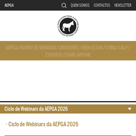
AEPGA
QUEM SOMOS
CONTACTOS
NEWSLETTER
AEPGA
/
BURRO DE MIRANDA
/
CRIADORES
/
BEM-ESTAR
/
CVBM
/
CALP
/
EVENTOS
/
COMO APOIAR
Ciclo de Webinars da AEPGA 2026
•
Ciclo de Webinars da AEPGA 2026