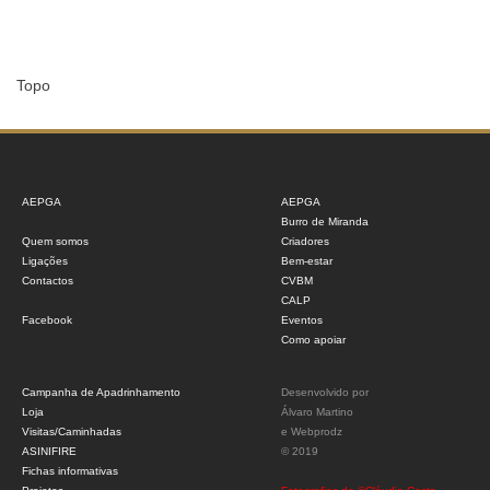
Topo
AEPGA
AEPGA
Burro de Miranda
Quem somos
Criadores
Ligações
Bem-estar
Contactos
CVBM
CALP
Facebook
Eventos
Como apoiar
Campanha de Apadrinhamento
Desenvolvido por
Loja
Álvaro Martino
Visitas/Caminhadas
e
Webprodz
ASINIFIRE
© 2019
Fichas informativas