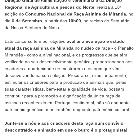
Direção Geral de Alimentação e Veterinária e da Direção
Regional de Agricultura e pescas do Norte
, realiza a 18ª
edição do
Concurso Nacional da Raça Asinina de Miranda
, no
dia
6 de Setembro
, a partir das
10h00
, no recinto do Santuário
da Nossa Senhora do Naso.
Este concurso tem por objetivo
avaliar a evolução e estado
atual da raça asinina de Miranda
no núcleo da raça - o Planalto
Mirandês - como a nível nacional, e os progressos que se têm
verificado no seu desenvolvimento genético, proporcionando aos
criadores a oportunidade de mostrarem o esforço que vêm
desenvolvendo na sua seleção. Procura-se, simultaneamente,
estimular os criadores para a produção de animais que, pelas
suas características, bem-estar e qualidade de vida, possam
contribuir para a promoção e dignificação da única raça de
asininos reconhecida em Portugal continental, não só enquanto
património genético, mas também enquanto património cultural.
Junte-se a nós e aos criadores desta raça num convívio
descontraído e animado em que o burro é o protagonista!