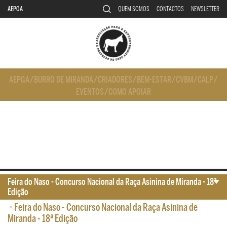
AEPGA
QUEM SOMOS
CONTACTOS
NEWSLETTER
AEPGA
/
BURRO DE MIRANDA
/
CRIADORES
/
BEM-ESTAR
/
CVBM
/
CALP
/
EVENTOS
/
COMO APOIAR
Feira do Naso - Concurso Nacional da Raça Asinina de Miranda - 18ª
Edição
•
Feira do Naso - Concurso Nacional da Raça Asinina de
Miranda - 18ª Edição