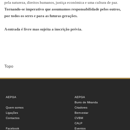
pela natureza, direitos humanos, justiça económica e uma cultura de paz.
Tornando-se imperativo que assumamos responsabilidade pelos outros,
por todos os seres e para as futuras gerações.
A entrada é livre mas sujeita a inscrição prévia.
Topo
AEPGA
AEPGA
Burro de Miranda
Quem somos
Criadores
Ligações
Bem-estar
Contactos
CVBM
CALP
Facebook
Eventos