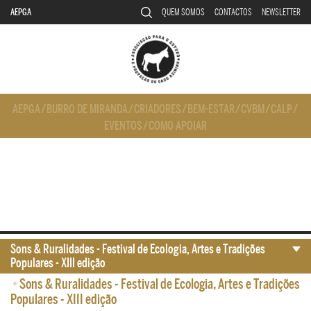
AEPGA
QUEM SOMOS
CONTACTOS
NEWSLETTER
AEPGA
/
BURRO DE MIRANDA
/
CRIADORES
/
BEM-ESTAR
/
CVBM
/
CALP
/
EVENTOS
/
COMO APOIAR
Sons & Ruralidades - Festival de Ecologia, Artes e Tradições
Populares - XIII edição
•
Sons & Ruralidades - Festival de Ecologia, Artes e Tradições
Populares - XIII edição