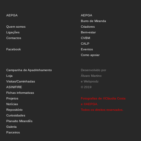
AEPGA
AEPGA
Burro de Miranda
Quem somos
Criadores
Ligações
Bem-estar
Contactos
CVBM
CALP
Facebook
Eventos
Como apoiar
Campanha de Apadrinhamento
Desenvolvido por
Loja
Álvaro Martino
Visitas/Caminhadas
e
Webprodz
ASINIFIRE
© 2019
Fichas informativas
Projetos
Fotografias de ©Cláudia Costa
Notícias
e ©AEPGA.
Repositório
Todos os direitos reservados.
Curiosidades
Planalto Mirandês
Galeria
Parceiros