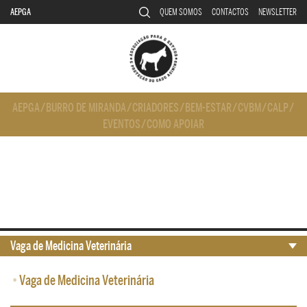
AEPGA
QUEM SOMOS
CONTACTOS
NEWSLETTER
AEPGA
/
BURRO DE MIRANDA
/
CRIADORES
/
BEM-ESTAR
/
CVBM
/
CALP
/
EVENTOS
/
COMO APOIAR
Vaga de Medicina Veterinária
•
Vaga de Medicina Veterinária