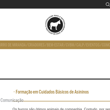
URRO DE MIRANDA
/
CRIADORES
/
BEM-ESTAR
/
CVBM
/
CALP
/
EVENTOS
/
COMO
•
Formação em Cuidados Básicos de Asininos
de Comunicação
Os burros são ótimos animais de companhia. Contudo, por se