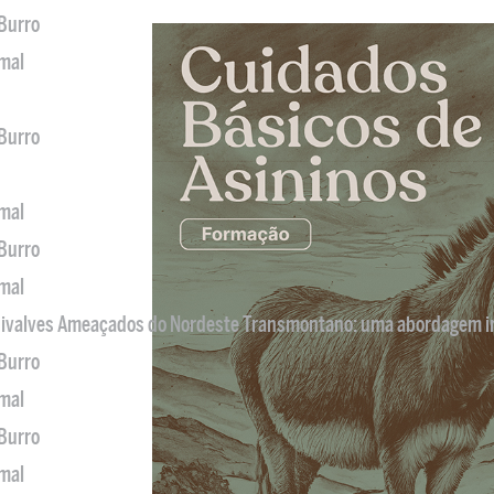
 Burro
imal
 Burro
imal
 Burro
imal
 Bivalves Ameaçados do Nordeste Transmontano: uma abordagem i
 Burro
imal
 Burro
imal