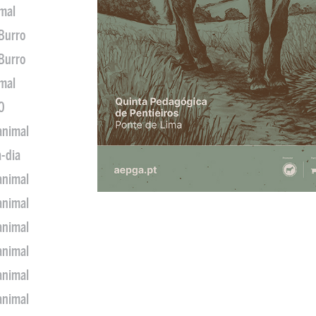
imal
 Burro
 Burro
imal
0
animal
a-dia
animal
animal
animal
animal
animal
animal