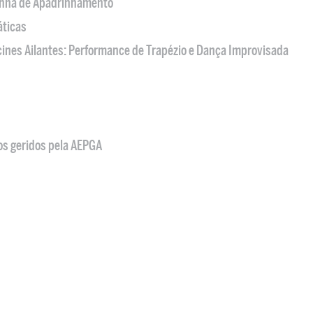
nha de Apadrinhamento
áticas
acines Ailantes: Performance de Trapézio e Dança Improvisada
os geridos pela AEPGA