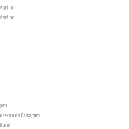
Martino
Martino
agem
tureza e da Paisagem
Rural