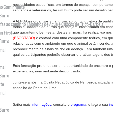
necessidades específicas, em termos de espaço, comportamen
 ao Caminhante
sanitários e veterinários, ter um burro pode ser um desafio par
 Burro
A AEPGA irá organizar uma formação com o objetivo de partil
 faz ao caminho | Moinhos de Água e Cuscos de Trigo-Barbela
todos cuidadores de burros que estejam interessados em con
an Fiesta
que garantem o bem-estar destes animais. Irá realizar-se nos
(ESGOTADO)
e contará com uma componente teórica, em que
 Burro
relacionadas com o ambiente em que o animal está inserido, a
reconhecimento de sinais de dor ou doença. Terá também uma
imal
qual os participantes poderão observar e praticar alguns dos
Esta formação pretende ser uma oportunidade de encontro e p
imal
experiências, num ambiente descontraído.
 Burro
Junte-se a nós, na Quinta Pedagógica de Pentieiros, situada 
nte
concelho de Ponte de Lima.
imal
Saiba mais
informações
, consulte o
programa
, e faça a sua
in
 Burro