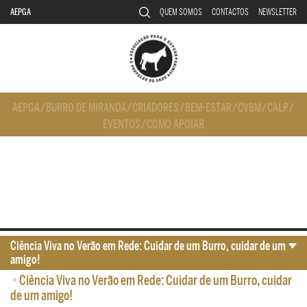
AEPGA
QUEM SOMOS
CONTACTOS
NEWSLETTER
AEPGA
/
BURRO DE MIRANDA
/
CRIADORES
/
BEM-ESTAR
/
CVBM
/
CALP
/
EVENTOS
/
COMO APOIAR
Ciência Viva no Verão em Rede: Cuidar de um Burro, cuidar de um
amigo!
•
Ciência Viva no Verão em Rede: Cuidar de um Burro, cuidar
de um amigo!