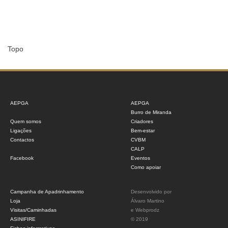
Topo
AEPGA
AEPGA
Burro de Miranda
Quem somos
Criadores
Ligações
Bem-estar
Contactos
CVBM
CALP
Facebook
Eventos
Como apoiar
Campanha de Apadrinhamento
Desenvolvido por
Loja
Álvaro Martino
Visitas/Caminhadas
e
Webprodz
ASINIFIRE
© 2019