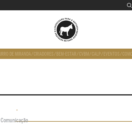
URRO DE MIRANDA
/
CRIADORES
/
BEM-ESTAR
/
CVBM
/
CALP
/
EVENTOS
/
COMO
•
de Comunicação