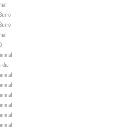
imal
 Burro
 Burro
imal
0
animal
a-dia
animal
animal
animal
animal
animal
animal