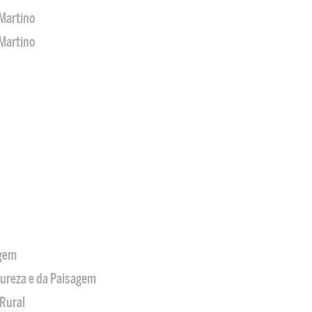
Martino
Martino
agem
tureza e da Paisagem
Rural