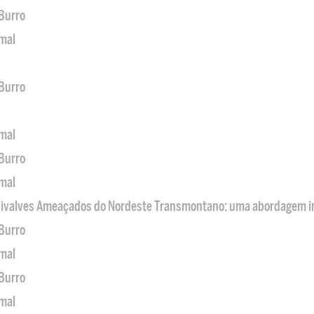
 Burro
imal
 Burro
imal
 Burro
imal
 Bivalves Ameaçados do Nordeste Transmontano: uma abordagem i
 Burro
imal
 Burro
imal