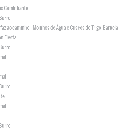
 ao Caminhante
 Burro
 faz ao caminho | Moinhos de Água e Cuscos de Trigo-Barbela
an Fiesta
 Burro
imal
imal
 Burro
nte
imal
 Burro