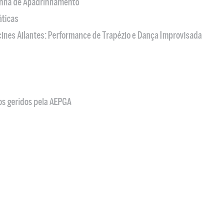
nha de Apadrinhamento
áticas
acines Ailantes: Performance de Trapézio e Dança Improvisada
os geridos pela AEPGA