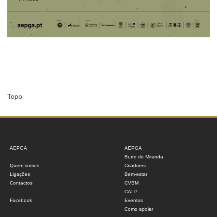
Topo
AEPGA
AEPGA
Burro de Miranda
Quem somos
Criadores
Ligações
Bem-estar
Contactos
CVBM
CALP
Facebook
Eventos
Como apoiar