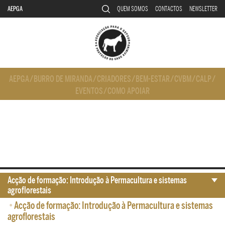
AEPGA
QUEM SOMOS
CONTACTOS
NEWSLETTER
AEPGA
/
BURRO DE MIRANDA
/
CRIADORES
/
BEM-ESTAR
/
CVBM
/
CALP
/
EVENTOS
/
COMO APOIAR
Acção de formação: Introdução à Permacultura e sistemas
agroflorestais
•
Acção de formação: Introdução à Permacultura e sistemas
agroflorestais