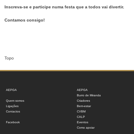
Inscreva-se e
participe numa festa que a todos vai divertir.
Contamos consigo!
Topo
AEPGA
AEPGA
Burro de Miranda
Quem somos
Criadores
Ligações
Bem-estar
Contactos
CVBM
CALP
Facebook
Eventos
Como apoiar