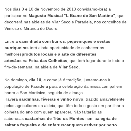
Nos dias 9 e 10 de Novembro de 2019 convidamo-lo(a) a
participar no
Magusto Musical “L Brano de San Martino”
, que
decorrerá nas aldeias de Vilar Seco e Paradela, nos concelhos de
Vimioso e Miranda do Douro.
Entre a
caminhada com burros
,
piqueniques
e
sestas
burriqueiras
terá ainda oportunidade de conhecer os
melhores
produtos locais
e a
arte de diferentes
artesãos
na
Feira das Colheitas
, que terá lugar durante todo o
fim-de-semana, na aldeia de
Vilar Seco
.
No domingo,
dia 10
, e como já é tradição, juntamo-nos à
população de
Paradela
para a celebração da missa campal em
honra a San Martinico, seguida de almoço.
Haverá
sardinhas
,
fêveras e vinho novo
, trazido amavelmente
pelos agricultores da aldeia, que têm todo o gosto em partilhar a
colheita do ano com quem aparecer. Não faltarão as
saborosas
castanhas de Trás-os-Montes
nem a
alegria de
saltar a fogueira e de enfarruscar quem estiver por perto.