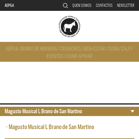
AEPGA
QUEM SOMOS
CONTACTOS
NEWSLETTER
AEPGA
/
BURRO DE MIRANDA
/
CRIADORES
/
BEM-ESTAR
/
CVBM
/
CALP
/
EVENTOS
/
COMO APOIAR
Magusto Musical L Brano de San Martino
•
Magusto Musical L Brano de San Martino