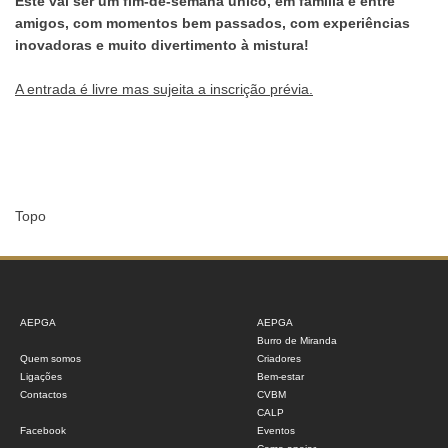
Este vai ser um fim-de-semana único, em família e entre
amigos, com momentos bem passados, com experiências
inovadoras e muito divertimento à mistura!
A entrada é livre mas sujeita a inscrição prévia.
Topo
AEPGA
AEPGA
Burro de Miranda
Quem somos
Criadores
Ligações
Bem-estar
Contactos
CVBM
CALP
Facebook
Eventos