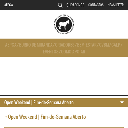
AEPGA
QUEM SOMOS
CONTACTOS
NEWSLETTER
AEPGA
/
BURRO DE MIRANDA
/
CRIADORES
/
BEM-ESTAR
/
CVBM
/
CALP
/
EVENTOS
/
COMO APOIAR
Open Weekend | Fim-de-Semana Aberto
•
Open Weekend | Fim-de-Semana Aberto