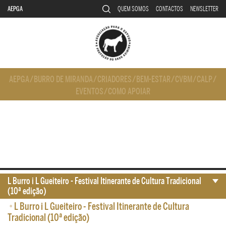
AEPGA
QUEM SOMOS
CONTACTOS
NEWSLETTER
AEPGA
/
BURRO DE MIRANDA
/
CRIADORES
/
BEM-ESTAR
/
CVBM
/
CALP
/
EVENTOS
/
COMO APOIAR
L Burro i L Gueiteiro - Festival Itinerante de Cultura Tradicional
(10ª edição)
•
L Burro i L Gueiteiro - Festival Itinerante de Cultura
Tradicional (10ª edição)