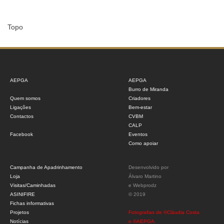
Topo
AEPGA
AEPGA
Burro de Miranda
Quem somos
Criadores
Ligações
Bem-estar
Contactos
CVBM
CALP
Facebook
Eventos
Como apoiar
Campanha de Apadrinhamento
Desenvolvido por
Loja
Álvaro Martino
Visitas/Caminhadas
e
Webprodz
ASINIFIRE
© 2019
Fichas informativas
Projetos
Fotografias de ©Cláudia Costa
Notícias
e ©AEPGA.