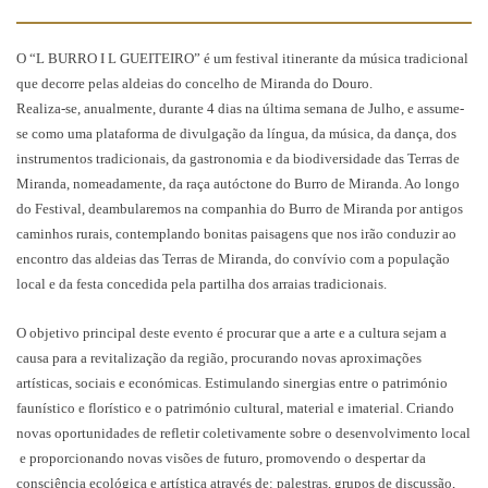
O “L BURRO I L GUEITEIRO” é um festival itinerante da música tradicional
que decorre pelas aldeias do concelho de Miranda do Douro.
Realiza-se, anualmente, durante 4 dias na última semana de Julho, e assume-
se como uma plataforma de divulgação da língua, da música, da dança, dos
instrumentos tradicionais, da gastronomia e da biodiversidade das Terras de
Miranda, nomeadamente, da raça autóctone do Burro de Miranda. Ao longo
do Festival, deambularemos na companhia do Burro de Miranda por antigos
caminhos rurais, contemplando bonitas paisagens que nos irão conduzir ao
encontro das aldeias das Terras de Miranda, do convívio com a população
local e da festa concedida pela partilha dos arraias tradicionais.
O objetivo principal deste evento é procurar que a arte e a cultura sejam a
causa para a revitalização da região, procurando novas aproximações
artísticas, sociais e económicas. Estimulando sinergias entre o património
faunístico e florístico e o património cultural, material e imaterial. Criando
novas oportunidades de refletir coletivamente sobre o desenvolvimento local
e proporcionando novas visões de futuro, promovendo o despertar da
consciência ecológica e artística através de: palestras, grupos de discussão,