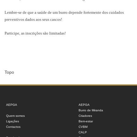
Lembre-se de que a saúde de um burro depende fortemente dos cuidados
preventivos dados aos seus cascos!
Participe, as inscrições são limitadas!
Topo
AEPGA
AEPGA
Burro de Miranda
Quem somos
Criadores
Ligações
Bem-estar
Contactos
CVBM
CALP