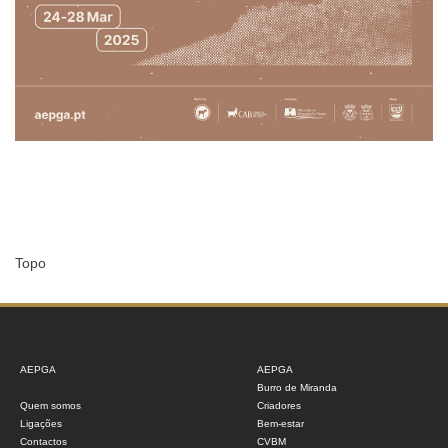
Topo
AEPGA
AEPGA
Burro de Miranda
Quem somos
Criadores
Ligações
Bem-estar
Contactos
CVBM