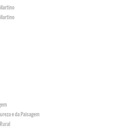
Martino
Martino
agem
tureza e da Paisagem
Rural