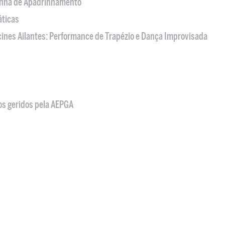
nha de Apadrinhamento
áticas
acines Ailantes: Performance de Trapézio e Dança Improvisada
os geridos pela AEPGA