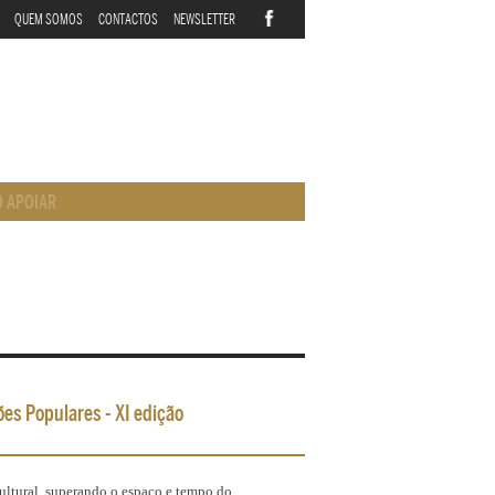
QUEM SOMOS
CONTACTOS
NEWSLETTER
 APOIAR
ões Populares - XI edição
ultural, superando o espaço e tempo do