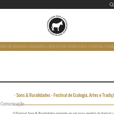
URRO DE MIRANDA
/
CRIADORES
/
BEM-ESTAR
/
CVBM
/
CALP
/
EVENTOS
/
COMO
•
Sons & Ruralidades - Festival de Ecologia, Artes e Tradiç
de Comunicação
O Festival Sons & Ruralidades pretende ser um novo modelo de festival c