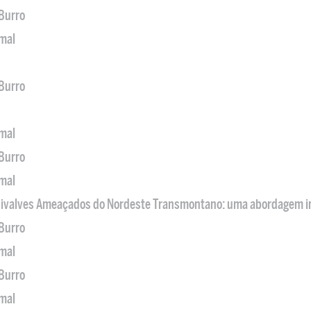
 Burro
imal
 Burro
imal
 Burro
imal
 Bivalves Ameaçados do Nordeste Transmontano: uma abordagem i
 Burro
imal
 Burro
imal