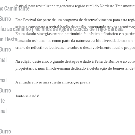
festival para revitalizar e regenerar a região rural do Nordeste Transmonta
 ao Caminhante
 Burro
Este Festival faz parte de um programa de desenvolvimento para esta regiã
sejam a causa para a revitalização da região, procurando novas aproximaçõ
 faz ao caminho | Moinhos de Água e Cuscos de Trigo-Barbela
Estimulando sinergias entre o património faunístico e florístico e o patrim
an Fiesta
Pensando os humanos como parte da natureza e a biodiversidade como u
criar e de reflectir colectivamente sobre o desenvolvimento local e propo
 Burro
imal
Na edição deste ano, o grande destaque é dado à Feira de Burros e ao conv
proprietários, num fim-de-semana
dedicado à celebração do bem-estar de 
imal
A entrada é livre mas sujeita a inscrição prévia.
 Burro
Junte-se a nós!
nte
imal
 Burro