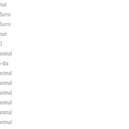
imal
 Burro
 Burro
imal
0
animal
a-dia
animal
animal
animal
animal
animal
animal