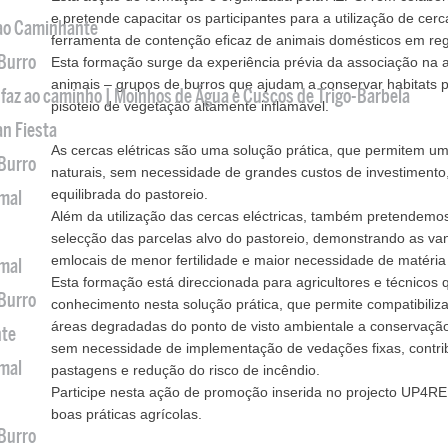
e pretende capacitar os participantes para a utilização de cerc
 ao Caminhante
ferramenta de contenção eficaz de animais domésticos em reg
 Burro
Esta formação surge da experiência prévia da associação na ap
animais – grupos de burros que ajudam a conservar habitats p
 faz ao caminho | Moinhos de Água e Cuscos de Trigo-Barbela
pisoteio de vegetação altamente inflamável.
an Fiesta
As cercas elétricas são uma solução prática, que permitem 
 Burro
naturais, sem necessidade de grandes custos de investimento
equilibrada do pastoreio.
imal
Além da utilização das cercas eléctricas, também pretendemos 
selecção das parcelas alvo do pastoreio, demonstrando as v
emlocais de menor fertilidade e maior necessidade de matéria
imal
Esta formação está direccionada para agricultores e técnico
 Burro
conhecimento nesta solução prática, que permite compatibiliz
áreas degradadas do ponto de visto ambientale a conservação 
nte
sem necessidade de implementação de vedações fixas, contri
imal
pastagens e redução do risco de incêndio.
Participe nesta ação de promoção inserida no projecto UP4R
boas práticas agrícolas.
 Burro