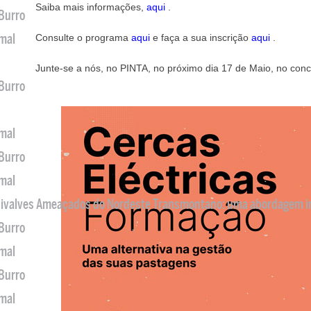
Saiba mais informações,
aqui
.
 Burro
imal
Consulte o programa
aqui
e faça a sua inscrição
aqui
.
Junte-se a nós, no PINTA, no próximo dia 17 de Maio, no conc
 Burro
imal
 Burro
imal
 Bivalves Ameaçados do Nordeste Transmontano: uma abordagem i
 Burro
imal
 Burro
imal