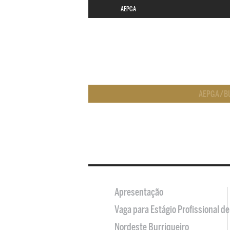
AEPGA
AEPGA
/
B
Apresentação
Vaga para Estágio Profissional 
Nordeste Burriqueiro