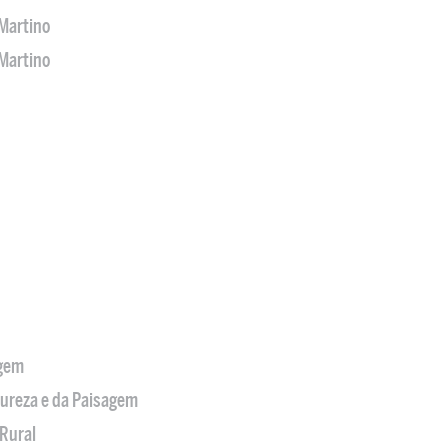
Martino
Martino
agem
tureza e da Paisagem
Rural