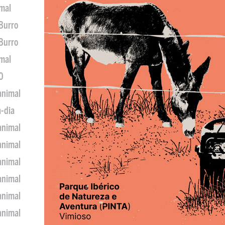
imal
 Burro
 Burro
imal
0
animal
a-dia
animal
animal
animal
animal
animal
animal