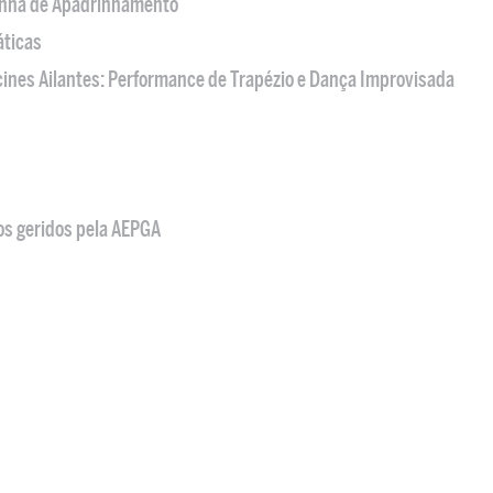
nha de Apadrinhamento
áticas
acines Ailantes: Performance de Trapézio e Dança Improvisada
os geridos pela AEPGA