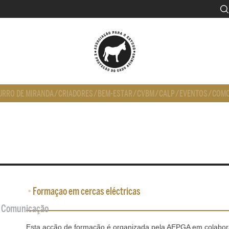
URRO DE MIRANDA
/
CRIADORES
/
BEM-ESTAR
/
CVBM
/
CALP
/
EVENTOS
/
COMO
•
Formaçao em cercas eléctricas
de Comunicação
Esta acção de formação é organizada pela AEPGA em colabor