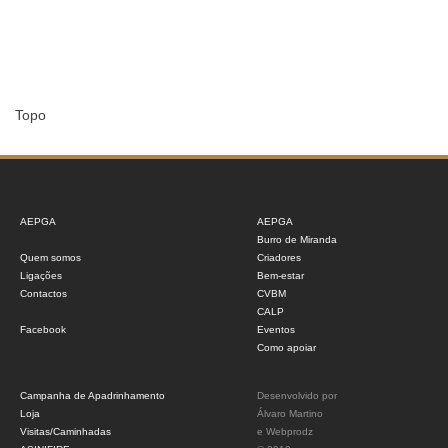
Topo
AEPGA
AEPGA
Burro de Miranda
Quem somos
Criadores
Ligações
Bem-estar
Contactos
CVBM
CALP
Facebook
Eventos
Como apoiar
Campanha de Apadrinhamento
Desenvolvido por
Loja
Álvaro Martino
Visitas/Caminhadas
e
Webprodz