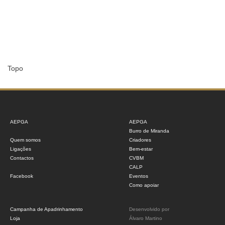
Topo
AEPGA
AEPGA
Burro de Miranda
Quem somos
Criadores
Ligações
Bem-estar
Contactos
CVBM
CALP
Facebook
Eventos
Como apoiar
Campanha de Apadrinhamento
Desenvolvido por
Loja
Álvaro Martino