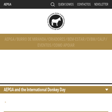
AEPGA
QUEM SOMOS
CONTACTOS
NEWSLETTER
AEPGA
/
BURRO DE MIRANDA
/
CRIADORES
/
BEM-ESTAR
/
CVBM
/
CALP
/
EVENTOS
/
COMO APOIAR
AEPGA and the International Donkey Day
•