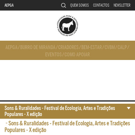
AEPGA
QUEM SOMOS
CONTACTOS
NEWSLETTER
AEPGA
/
BURRO DE MIRANDA
/
CRIADORES
/
BEM-ESTAR
/
CVBM
/
CALP
/
EVENTOS
/
COMO APOIAR
Sons & Ruralidades - Festival de Ecologia, Artes e Tradições
Populares - X edição
•
Sons & Ruralidades - Festival de Ecologia, Artes e Tradições
Populares - X edição