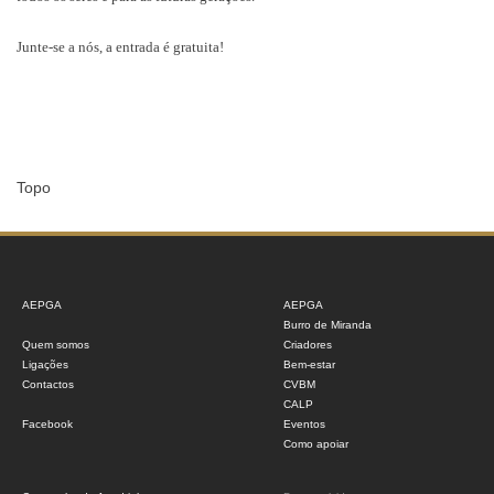
Junte-se a nós, a entrada é gratuita!
Topo
AEPGA
AEPGA
Burro de Miranda
Quem somos
Criadores
Ligações
Bem-estar
Contactos
CVBM
CALP
Facebook
Eventos
Como apoiar