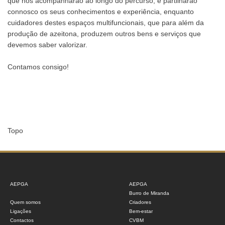
que nos acompanharão ao longo do percurso, e partilharão
connosco os seus conhecimentos e experiência, enquanto
cuidadores destes espaços multifuncionais, que para além da
produção de azeitona, produzem outros bens e serviços que
devemos saber valorizar.
Contamos consigo!
Topo
AEPGA
AEPGA
Burro de Miranda
Quem somos
Criadores
Ligações
Bem-estar
Contactos
CVBM