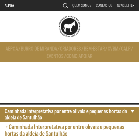
AEPGA
QUEM SOMOS
CONTACTOS
NEWSLETTER
AEPGA
/
BURRO DE MIRANDA
/
CRIADORES
/
BEM-ESTAR
/
CVBM
/
CALP
/
EVENTOS
/
COMO APOIAR
Caminhada Interpretativa por entre olivais e pequenas hortas da
aldeia de Santulhão
•
Caminhada Interpretativa por entre olivais e pequenas
hortas da aldeia de Santulhão