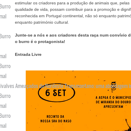
estimular os criadores para a produção de animais que, pelas 
 Burro
qualidade de vida, possam contribuir para a promoção e dignif
imal
reconhecida em Portugal continental, não só enquanto patri
enquanto património cultural.
Junte-se a nós e aos criadores desta raça num convívio
 Burro
o burro é o protagonista!
Entrada Livre
imal
 Burro
imal
 Bivalves Ameaçados do Nordeste Transmontano: uma abordagem i
 Burro
imal
 Burro
imal