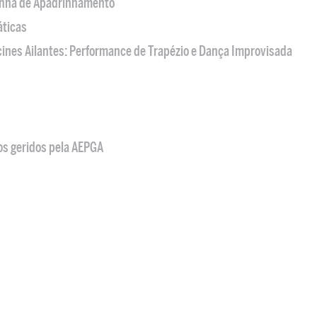
nha de Apadrinhamento
áticas
acines Ailantes: Performance de Trapézio e Dança Improvisada
os geridos pela AEPGA