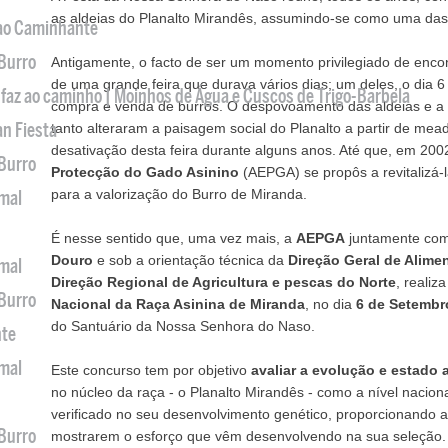
as aldeias do Planalto Mirandês, assumindo-se como uma das 
 ao Caminhante
 Burro
Antigamente, o facto de ser um momento privilegiado de encon
de uma grande feira que durava vários dias; um deles, o dia 
 faz ao caminho | Moinhos de Água e Cuscos de Trigo-Barbela
compra e venda de burros. O despovoamento das aldeias e a 
an Fiesta
tanto alteraram a paisagem social do Planalto a partir de me
desativação desta feira durante alguns anos. Até que, em 200
 Burro
Protecção do Gado Asinino
(AEPGA) se propôs a revitalizá-
para a valorização do Burro de Miranda.
imal
É nesse sentido que, uma vez mais, a
AEPGA
juntamente com
Douro
e sob a orientação técnica da
Direção Geral de Alimen
imal
Direção Regional de Agricultura e pescas do Norte
, realiz
 Burro
Nacional da Raça Asinina de Miranda
, no dia
6 de Setembr
do Santuário da Nossa Senhora do Naso.
nte
imal
Este concurso tem por objetivo
avaliar a evolução e estado 
no núcleo da raça - o Planalto Mirandês - como a nível nacion
verificado no seu desenvolvimento genético, proporcionando a
 Burro
mostrarem o esforço que vêm desenvolvendo na sua seleção.