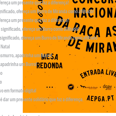
ofereça um presente que faz a diferença!
nificado, ofereça um Burro de Miranda como afilhado!
ofereça um presente que faz a diferença!
significado, ofereça um Burro como afilhado!
significado, ofereça um Burro de Miranda como afilhado
 Natal
casmurro, apadrinha um Burro!
, apadrinha um Burro!
ão
o
ivo em formato digital
é dar um presente solidário que faz a diferença.