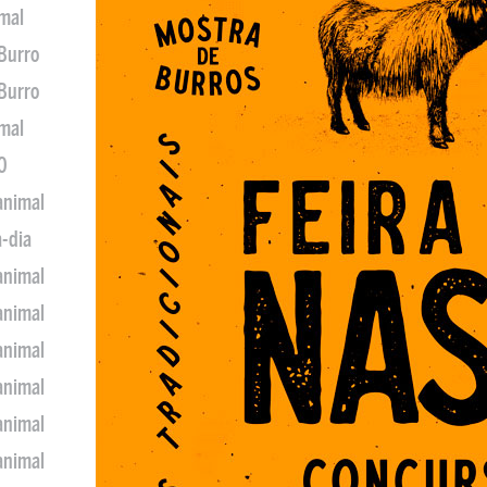
imal
 Burro
 Burro
imal
0
animal
a-dia
animal
animal
animal
animal
animal
animal