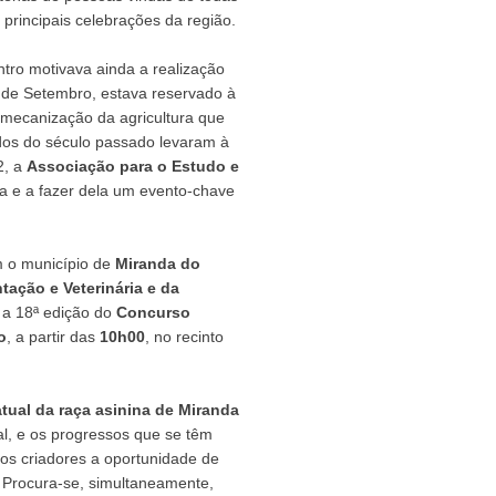
principais celebrações da região.
tro motivava ainda a realização
6 de Setembro, estava reservado à
mecanização da agricultura que
ados do século passado levaram à
2, a
Associação para o Estudo e
la e a fazer dela um evento-chave
 o município de
Miranda do
tação e Veterinária e da
a a 18ª edição do
Concurso
o
, a partir das
10h00
, no recinto
atual da raça asinina de Miranda
al, e os progressos que se têm
os criadores a oportunidade de
 Procura-se, simultaneamente,