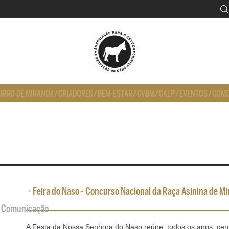
URRO DE MIRANDA
/
CRIADORES
/
BEM-ESTAR
/
CVBM
/
CALP
/
EVENTOS
/
COMO
•
Feira do Naso - Concurso Nacional da Raça Asinina de Mi
de Comunicação
A Festa da Nossa Senhora do Naso reúne, todos os anos, cen