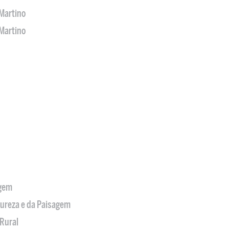
Martino
Martino
agem
tureza e da Paisagem
Rural