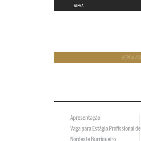
AEPGA
AEPGA
/
B
Apresentação
Vaga para Estágio Profissional 
Nordeste Burriqueiro