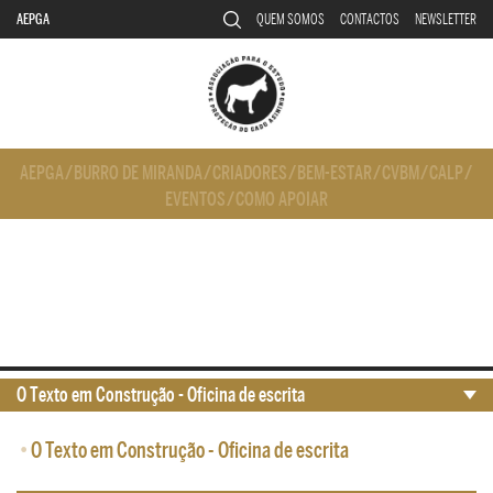
AEPGA
QUEM SOMOS
CONTACTOS
NEWSLETTER
AEPGA
/
BURRO DE MIRANDA
/
CRIADORES
/
BEM-ESTAR
/
CVBM
/
CALP
/
EVENTOS
/
COMO APOIAR
O Texto em Construção - Oficina de escrita
•
O Texto em Construção - Oficina de escrita