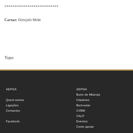
**************************
Cartaz:
Gonçalo Mota
Topo
AEPGA
AEPGA
Burro de Miranda
Quem somos
Criadores
Ligações
Bem-estar
Contactos
CVBM
CALP
Facebook
Eventos
Como apoiar