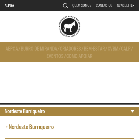
AEPGA
QUEM SOMOS
CONTACTOS
NEWSLETTER
AEPGA
/
BURRO DE MIRANDA
/
CRIADORES
/
BEM-ESTAR
/
CVBM
/
CALP
/
EVENTOS
/
COMO APOIAR
Nordeste Burriqueiro
•
Nordeste Burriqueiro