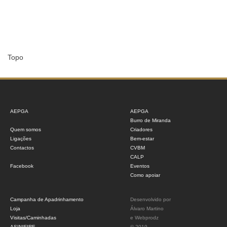
Topo
AEPGA
AEPGA
Burro de Miranda
Quem somos
Criadores
Ligações
Bem-estar
Contactos
CVBM
CALP
Facebook
Eventos
Como apoiar
Campanha de Apadrinhamento
Desenvolvido por
Loja
Álvaro Martino
Visitas/Caminhadas
e
Webprodz
ASINIFIRE
© 2019