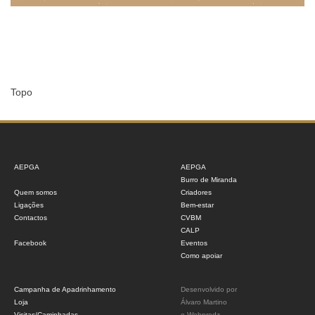
Topo
AEPGA
AEPGA
Burro de Miranda
Quem somos
Criadores
Ligações
Bem-estar
Contactos
CVBM
CALP
Facebook
Eventos
Como apoiar
Campanha de Apadrinhamento
Desenvolvido por
Loja
Álvaro Martino
Visitas/Caminhadas
e
Webprodz