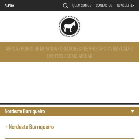
AEPGA
QUEM SOMOS
CONTACTOS
NEWSLETTER
AEPGA
/
BURRO DE MIRANDA
/
CRIADORES
/
BEM-ESTAR
/
CVBM
/
CALP
/
EVENTOS
/
COMO APOIAR
Nordeste Burriqueiro
•
Nordeste Burriqueiro