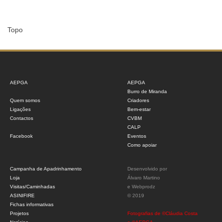
Topo
AEPGA
AEPGA
Burro de Miranda
Quem somos
Criadores
Ligações
Bem-estar
Contactos
CVBM
CALP
Facebook
Eventos
Como apoiar
Campanha de Apadrinhamento
Desenvolvido por
Loja
Álvaro Martino
Visitas/Caminhadas
e
Webprodz
ASINIFIRE
© 2019
Fichas informativas
Projetos
Fotografias de ©Cláudia Costa